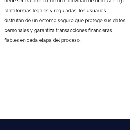
debe ser tratado como una actividad de ocio. Al elegir
plataformas legales y reguladas, los usuarios
disfrutan de un entorno seguro que protege sus datos
personales y garantiza transacciones financieras
fiables en cada etapa del proceso.