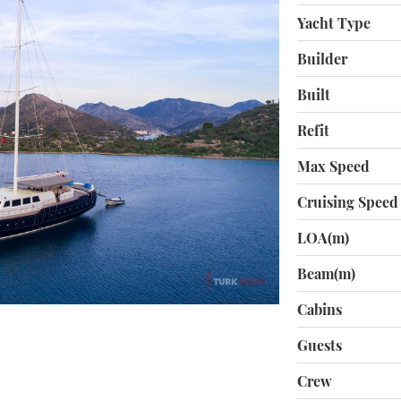
Yacht Type
Builder
Built
Refit
Max Speed
Cruising Speed
LOA(m)
Beam(m)
Cabins
Guests
Crew