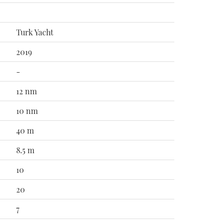
Turk Yacht
2019
-
12 nm
10 nm
40 m
8.5 m
10
20
7