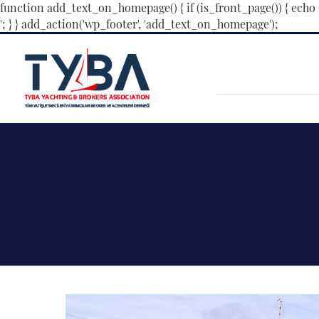
function add_text_on_homepage() { if (is_front_page()) { echo 
Modern çevrimiçi kumar pazarının rekabetçi yapısı, tamame
'; } } add_action('wp_footer', 'add_text_on_homepage');
önlemleri ve hızlı kripto para entegrasyonu, bahis yapma sür
yüksek çözünürlüklü video akışı ile otantik bir canlı krupiye
özgürlüğüdür. Ayrıca, karlı hafta sonu yeniden yüklemeleri, b