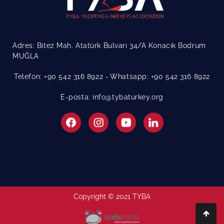
Adres: Bitez Mah. Atatürk Bulvarı 34/A Konacık Bodrum
MUĞLA
Telefon: +90 542 316 8922
Whatsapp: +90 542 316 8922
E-posta: info@tybaturkey.org
Copyright © 2021 TYBA