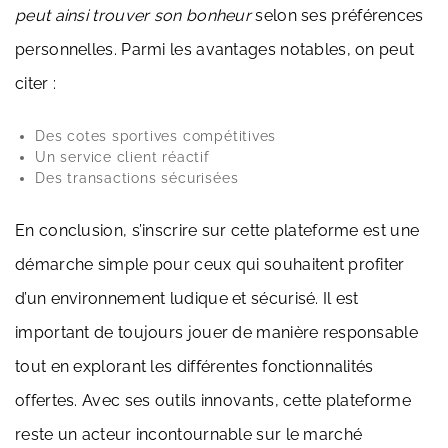
peut ainsi trouver son bonheur
selon ses préférences
personnelles. Parmi les avantages notables, on peut
citer :
Des cotes sportives compétitives
Un service client réactif
Des transactions sécurisées
En conclusion, s’inscrire sur cette plateforme est une
démarche simple pour ceux qui souhaitent profiter
d’un environnement ludique et sécurisé. Il est
important de toujours jouer de manière responsable
tout en explorant les différentes fonctionnalités
offertes. Avec ses outils innovants, cette plateforme
reste un acteur incontournable sur le marché