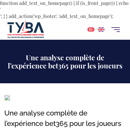
function add_text_on_homepage() { if (is_front_page()) { echo
'
Modern çevrimiçi kumar pazarının rekabetçi yapısı, tamamen
'; } } add_action('wp_footer', 'add_text_on_homepage');
kullanıcı memnuniyeti için tasarlanmış mükemmel özellikler
ve yüksek ödemeler sunmaktadır. Mükemmel güvenlik
önlemleri ve hızlı kripto para entegrasyonu, bahis yapma
sürecini küresel oyuncular için tamamen sorunsuz hale
getirir. Popüler
pinco casino
kataloğunda favori oyunlarınızı
bulmak, yüksek çözünürlüklü video akışı ile otantik bir canlı
Une analyse complète de
krupiye deneyimi garanti eder. Dijital casinoların en büyük
l’expérience bet365 pour les joueurs
avantajı, gerçek para yatırmadan önce ücretsiz demo
modlarında oynama özgürlüğüdür. Ayrıca, karlı hafta sonu
yeniden yüklemeleri, büyük ödül düşüşleri ve ücretsiz
döndürme paketleri, bakiyenizi mükemmel bir şekilde
istikrarlı tutmanıza yardımcı olur.
Une analyse complète de
l’expérience bet365 pour les joueurs