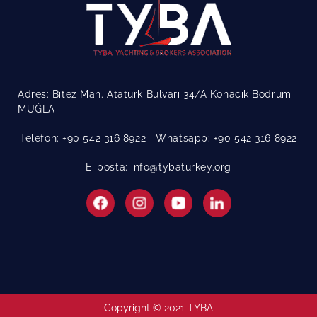
Adres: Bitez Mah. Atatürk Bulvarı 34/A Konacık Bodrum
MUĞLA
Telefon: +90 542 316 8922
Whatsapp: +90 542 316 8922
E-posta: info@tybaturkey.org
Copyright © 2021 TYBA