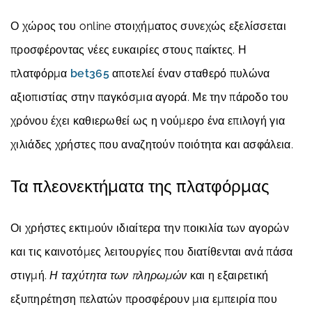
Ο χώρος του online στοιχήματος συνεχώς εξελίσσεται
προσφέροντας νέες ευκαιρίες στους παίκτες. Η
πλατφόρμα
bet365
αποτελεί έναν σταθερό πυλώνα
αξιοπιστίας στην παγκόσμια αγορά. Με την πάροδο του
χρόνου έχει καθιερωθεί ως η νούμερο ένα επιλογή για
χιλιάδες χρήστες που αναζητούν ποιότητα και ασφάλεια.
Τα πλεονεκτήματα της πλατφόρμας
Οι χρήστες εκτιμούν ιδιαίτερα την ποικιλία των αγορών
και τις καινοτόμες λειτουργίες που διατίθενται ανά πάσα
στιγμή.
Η ταχύτητα των πληρωμών
και η εξαιρετική
εξυπηρέτηση πελατών προσφέρουν μια εμπειρία που