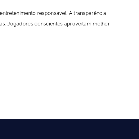
entretenimento responsável. A transparência
as. Jogadores conscientes aproveitam melhor