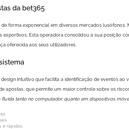
stas da bet365
r de forma exponencial em diversos mercados lusófonos. 
tes esportivos. Esta operadora consolidou a sua posição c
a oferecida aos seus utilizadores.
 sistema
esign intuitivo que facilita a identificação de eventos ao v
 apostas, que permite um maior controle sobre os riscos
luida tanto no computador quanto em dispositivos móvei
as.
ais.
 e rápidos.