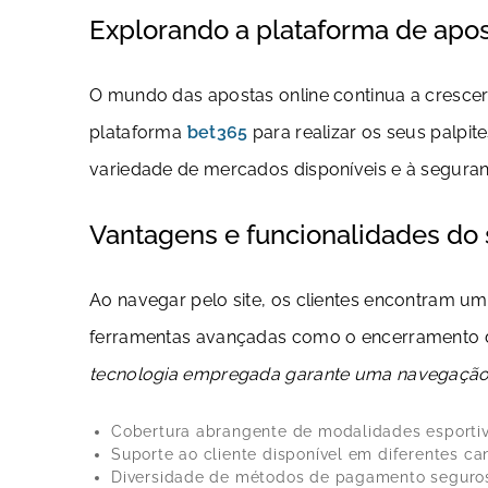
Explorando a plataforma de apo
O mundo das apostas online continua a cresce
plataforma
́bet365
para realizar os seus palpi
variedade de mercados disponíveis e à seguranç
Vantagens e funcionalidades do
Ao navegar pelo site, os clientes encontram um d
ferramentas avançadas como o encerramento de
tecnologia empregada garante uma navegação f
Cobertura abrangente de modalidades esportiv
Suporte ao cliente disponível em diferentes can
Diversidade de métodos de pagamento seguros