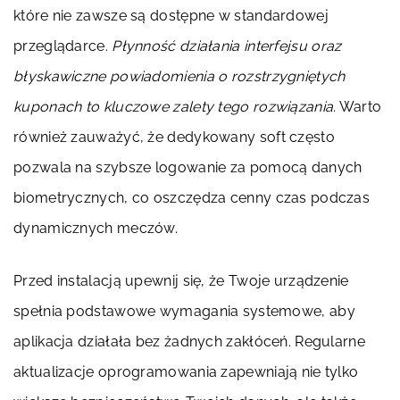
które nie zawsze są dostępne w standardowej
przeglądarce.
Płynność działania interfejsu oraz
błyskawiczne powiadomienia o rozstrzygniętych
kuponach to kluczowe zalety tego rozwiązania.
Warto
również zauważyć, że dedykowany soft często
pozwala na szybsze logowanie za pomocą danych
biometrycznych, co oszczędza cenny czas podczas
dynamicznych meczów.
Przed instalacją upewnij się, że Twoje urządzenie
spełnia podstawowe wymagania systemowe, aby
aplikacja działała bez żadnych zakłóceń. Regularne
aktualizacje oprogramowania zapewniają nie tylko