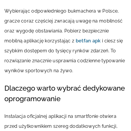
Wybierając odpowiedniego bukmachera w Polsce,
gracze coraz częściej zwracają uwagę na mobilność
oraz wygodę obstawiania. Pobierz bezpiecznie
mobilną aplikację korzystając z
betfan apk
i ciesz się
szybkim dostępem do tysięcy rynków zdarzeń. To
rozwiązanie znacznie usprawnia codzienne typowanie
wyników sportowych na żywo.
Dlaczego warto wybrać dedykowane
oprogramowanie
Instalacja oficjalnej aplikacji na smartfonie otwiera
przed użytkownikiem szereg dodatkowych funkcji,