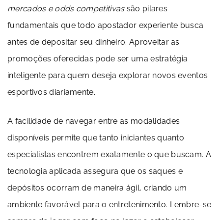
mercados e odds competitivas
são pilares
fundamentais que todo apostador experiente busca
antes de depositar seu dinheiro. Aproveitar as
promoções oferecidas pode ser uma estratégia
inteligente para quem deseja explorar novos eventos
esportivos diariamente.
A facilidade de navegar entre as modalidades
disponíveis permite que tanto iniciantes quanto
especialistas encontrem exatamente o que buscam. A
tecnologia aplicada assegura que os saques e
depósitos ocorram de maneira ágil, criando um
ambiente favorável para o entretenimento. Lembre-se