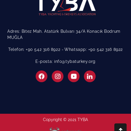
Adres: Bitez Mah. Atatürk Bulvarı 34/A Konacık Bodrum
MUĞLA
Telefon: +90 542 316 8922
Whatsapp: +90 542 316 8922
E-posta: info@tybaturkey.org
Copyright © 2021 TYBA