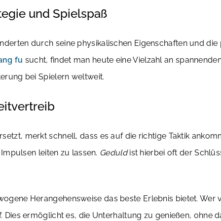
egie und Spielspaß
nderten durch seine physikalischen Eigenschaften und di
ng fu
sucht, findet man heute eine Vielzahl an spannende
erung bei Spielern weltweit.
eitvertreib
tzt, merkt schnell, dass es auf die richtige Taktik ankomm
n Impulsen leiten zu lassen.
Geduld
ist hierbei oft der Schlüs
wogene Herangehensweise das beste Erlebnis bietet. Wer v
. Dies ermöglicht es, die Unterhaltung zu genießen, ohne 