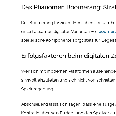
Das Phänomen Boomerang: Strat
Der Boomerang fasziniert Menschen seit Jahrhu
unterhaltsamen digitalen Varianten wie
boomera
spielerische Komponente sorgt stets für Begeist
Erfolgsfaktoren beim digitalen Z
Wer sich mit modernen Plattformen auseinanderse
sinnvoll einzuteilen und sich nicht von schnelle
Spielumgebung.
Abschließend lässt sich sagen, dass eine ausge
Kontrolle über sein Budget und den Spielverlauf