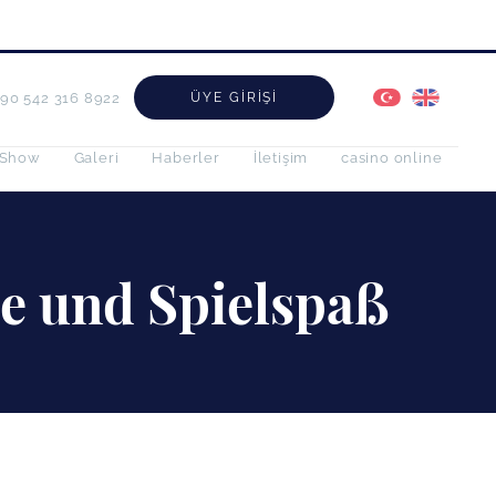
er ve yüksek ödemeler sunmaktadır. Mükemmel güvenlik
opüler
pinco casino
kataloğunda favori oyunlarınızı bulmak,
, gerçek para yatırmadan önce ücretsiz demo modlarında oynama
+90 542 316 8922
ÜYE GIRIŞI
 mükemmel bir şekilde istikrarlı tutmanıza yardımcı olur.
 Show
Galeri
Haberler
İletişim
casino online
e und Spielspaß