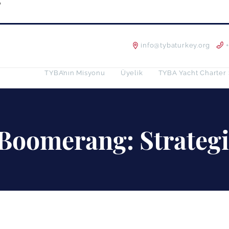
'
n kullanıcı memnuniyeti için tasarlanmış mükemmel özellikl
ecini küresel oyuncular için tamamen sorunsuz hale getirir. P
 deneyimi garanti eder. Dijital casinoların en büyük avantajı
info@tybaturkey.org
üyük ödül düşüşleri ve ücretsiz döndürme paketleri, bakiyenizi
TYBA’nın Misyonu
Üyelik
TYBA Yacht Charter
oomerang: Strategi