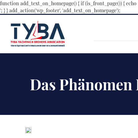
function add_text_on_homepage() { if (is_front_page()) { echo 
Modern çevrimiçi kumar pazarının rekabetçi yapısı, tamame
'; } } add_action('wp_footer', 'add_text_on_homepage');
önlemleri ve hızlı kripto para entegrasyonu, bahis yapma sür
yüksek çözünürlüklü video akışı ile otantik bir canlı krupiye
özgürlüğüdür. Ayrıca, karlı hafta sonu yeniden yüklemeleri, b
Das Phänomen B