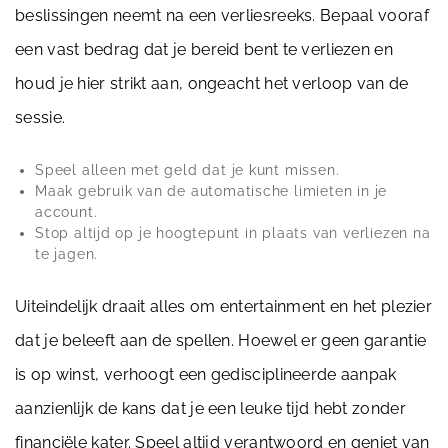
beslissingen neemt na een verliesreeks. Bepaal vooraf
een vast bedrag dat je bereid bent te verliezen en
houd je hier strikt aan, ongeacht het verloop van de
sessie.
Speel alleen met geld dat je kunt missen.
Maak gebruik van de automatische limieten in je
account.
Stop altijd op je hoogtepunt in plaats van verliezen na
te jagen.
Uiteindelijk draait alles om entertainment en het plezier
dat je beleeft aan de spellen. Hoewel er geen garantie
is op winst, verhoogt een gedisciplineerde aanpak
aanzienlijk de kans dat je een leuke tijd hebt zonder
financiële kater. Speel altijd verantwoord en geniet van