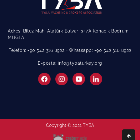
Adres: Bitez Mah. Atatürk Bulvarı 34/A Konacık Bodrum
MUĞLA
Telefon: +90 542 316 8922
Whatsapp: +90 542 316 8922
E-posta: info@tybaturkey.org
Copyright © 2021 TYBA