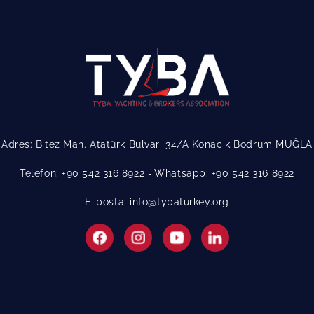
Adres: Bitez Mah. Atatürk Bulvarı 34/A Konacık Bodrum MUĞLA
Telefon: +90 542 316 8922
Whatsapp: +90 542 316 8922
E-posta: info@tybaturkey.org