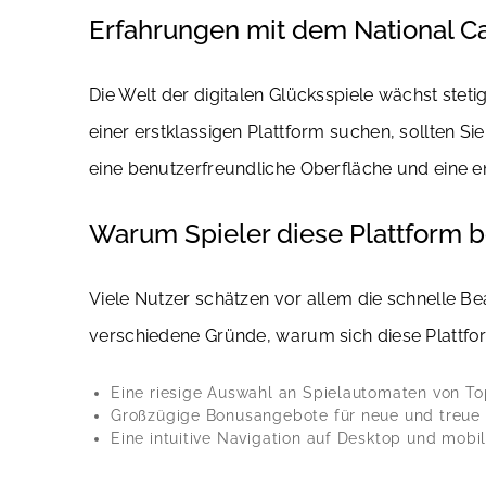
Erfahrungen mit dem National Ca
Die Welt der digitalen Glücksspiele wächst ste
einer erstklassigen Plattform suchen, sollten Si
eine benutzerfreundliche Oberfläche und eine en
Warum Spieler diese Plattform 
Viele Nutzer schätzen vor allem die schnelle B
verschiedene Gründe, warum sich diese Plattfo
Eine riesige Auswahl an Spielautomaten von To
Großzügige Bonusangebote für neue und treue
Eine intuitive Navigation auf Desktop und mobi