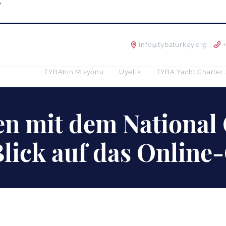
'
n kullanıcı memnuniyeti için tasarlanmış mükemmel özellikl
ecini küresel oyuncular için tamamen sorunsuz hale getirir. P
 deneyimi garanti eder. Dijital casinoların en büyük avantajı
info@tybaturkey.org
üyük ödül düşüşleri ve ücretsiz döndürme paketleri, bakiyenizi
TYBA’nın Misyonu
Üyelik
TYBA Yacht Charter
n mit dem National 
lick auf das Online-