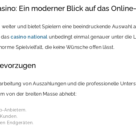
sino: Ein moderner Blick auf das Online
tig weiter und bietet Spielern eine beeindruckende Auswahl
e das
casino national
unbedingt einmal genauer unter die 
orme Spielvielfalt, die keine Wünsche offen lässt.
bevorzugen
earbeitung von Auszahlungen und die professionelle Unter
rm von der breiten Masse abhebt:
p-Anbietern.
 Kunden.
len Endgeräten.