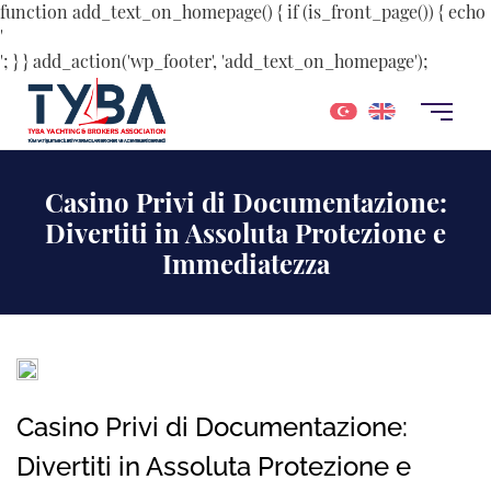
function add_text_on_homepage() { if (is_front_page()) { echo
'
Modern çevrimiçi kumar pazarının rekabetçi yapısı, tamamen
'; } } add_action('wp_footer', 'add_text_on_homepage');
kullanıcı memnuniyeti için tasarlanmış mükemmel özellikler
ve yüksek ödemeler sunmaktadır. Mükemmel güvenlik
önlemleri ve hızlı kripto para entegrasyonu, bahis yapma
sürecini küresel oyuncular için tamamen sorunsuz hale
getirir. Popüler
pinco casino
kataloğunda favori oyunlarınızı
Casino Privi di Documentazione:
bulmak, yüksek çözünürlüklü video akışı ile otantik bir canlı
Divertiti in Assoluta Protezione e
krupiye deneyimi garanti eder. Dijital casinoların en büyük
avantajı, gerçek para yatırmadan önce ücretsiz demo
Immediatezza
modlarında oynama özgürlüğüdür. Ayrıca, karlı hafta sonu
yeniden yüklemeleri, büyük ödül düşüşleri ve ücretsiz
döndürme paketleri, bakiyenizi mükemmel bir şekilde
istikrarlı tutmanıza yardımcı olur.
Casino Privi di Documentazione:
Divertiti in Assoluta Protezione e