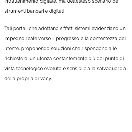
intrattenimento digitale, ma dell’esteso scenario dei
strumenti bancari e digitali.
Tali portali che adottano siffatti sistemi evidenziano un
impegno reale verso il progresso e la contentezza del
utente, proponendo soluzioni che rispondono alle
richieste di un utenza costantemente più dal punto di
vista tecnologico evoluto e sensibile alla salvaguardia
della propria privacy.