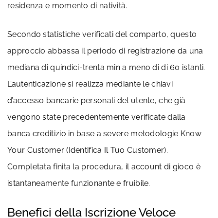
residenza e momento di natività.
Secondo statistiche verificati del comparto, questo
approccio abbassa il periodo di registrazione da una
mediana di quindici-trenta min a meno di di 60 istanti.
L’autenticazione si realizza mediante le chiavi
d’accesso bancarie personali del utente, che già
vengono state precedentemente verificate dalla
banca creditizio in base a severe metodologie Know
Your Customer (Identifica Il Tuo Customer).
Completata finita la procedura, il account di gioco è
istantaneamente funzionante e fruibile.
Benefici della Iscrizione Veloce