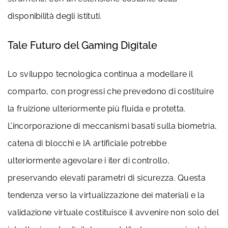
disponibilità degli istituti.
Tale Futuro del Gaming Digitale
Lo sviluppo tecnologica continua a modellare il
comparto, con progressi che prevedono di costituire
la fruizione ulteriormente più fluida e protetta.
L’incorporazione di meccanismi basati sulla biometria,
catena di blocchi e IA artificiale potrebbe
ulteriormente agevolare i iter di controllo,
preservando elevati parametri di sicurezza. Questa
tendenza verso la virtualizzazione dei materiali e la
validazione virtuale costituisce il avvenire non solo del