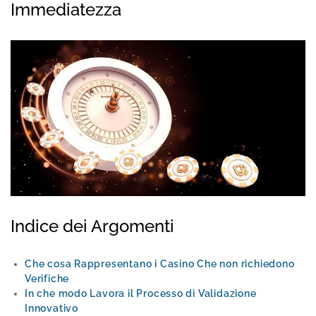
Immediatezza
Indice dei Argomenti
Che cosa Rappresentano i Casino Che non richiedono
Verifiche
In che modo Lavora il Processo di Validazione
Innovativo