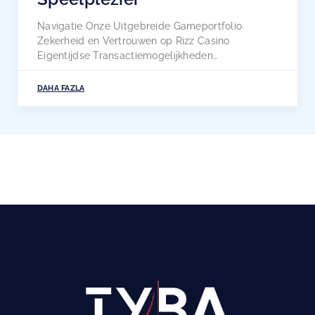
Navigatie Onze Uitgebreide Gameportfolio
Zekerheid en Vertrouwen op Rizz Casino
Eigentijdse Transactiemogelijkheden
Klantenservice dat Naast Je Paraat is Mobiel
Gaming Zonder Limieten Hartelijk welkom at Rizz
DAHA FAZLA
bonus, alwaar virtueel spelen wordt veranderd in
‘n eersteklas experience die conventionele
speelcasino’s naar het kroon zet. Ons platform
verenigt innovatieve tech plus intuïtieve
mogelijkheden voor gamers een unieke […]