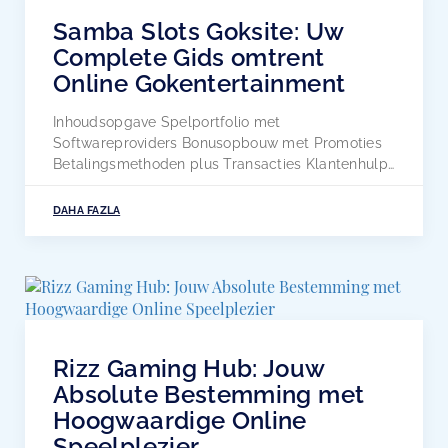
Samba Slots Goksite: Uw
Complete Gids omtrent
Online Gokentertainment
Inhoudsopgave Spelportfolio met
Softwareproviders Bonusopbouw met Promoties
Betalingsmethoden plus Transacties Klantenhulp
en Ondersteuning Smartphone Spel Ervaring
Spelaanbod plus Softwareproviders Via samba-
DAHA FAZLA
slots24.nl casino presenteren we ‘n nauwkeurig
uitgekozen assortiment bestaande uit over de
tweeduizend vijfhonderd gamespellen welke
gecreëerd zijn via vooraanstaande
spelontwikkelaars van onze sector. Ons
spellencollectie wordt elke dag aangevuld door
recente titels, waardoor spelers […]
Rizz Gaming Hub: Jouw
Absolute Bestemming met
Hoogwaardige Online
Speelplezier