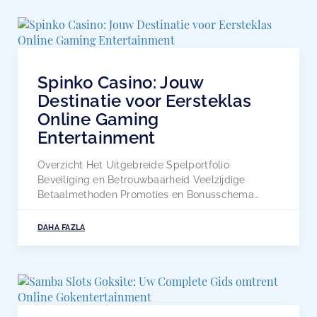
met een omvangrijke collectie van gokspellen,
waardoor iedere speelsessie een bijzondere
experience vormt. Het Ruime Spelportfolio Bij […]
Spinko Casino: Jouw
Destinatie voor Eersteklas
Online Gaming
Entertainment
Overzicht Het Uitgebreide Spelportfolio
Beveiliging en Betrouwbaarheid Veelzijdige
Betaalmethoden Promoties en Bonusschema
Ondersteuning Die Bij Je Beschikbaar Is
Verwelkomd bij dit systeem, waar creativiteit en
DAHA FAZLA
vermaak samenkomen in een baanbrekende
game-ervaring. Bij ontdek meer snappen we dat
hedendaagse spelers op zoek zijn naar
aanvullend dan enkel klassieke gokspelen. Ze
verlangen naar een totale online beleving […]