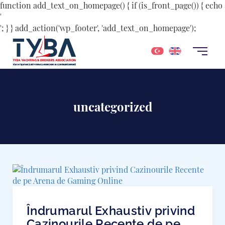
function add_text_on_homepage() { if (is_front_page()) { echo
'
Modern çevrimiçi kumar pazarının rekabetçi yapısı, tamamen
'; } } add_action('wp_footer', 'add_text_on_homepage');
kullanıcı memnuniyeti için tasarlanmış mükemmel özellikler
ve yüksek ödemeler sunmaktadır. Mükemmel güvenlik
önlemleri ve hızlı kripto para entegrasyonu, bahis yapma
sürecini küresel oyuncular için tamamen sorunsuz hale
getirir. Popüler
pinco casino
kataloğunda favori oyunlarınızı
bulmak, yüksek çözünürlüklü video akışı ile otantik bir canlı
uncategorized
krupiye deneyimi garanti eder. Dijital casinoların en büyük
avantajı, gerçek para yatırmadan önce ücretsiz demo
modlarında oynama özgürlüğüdür. Ayrıca, karlı hafta sonu
yeniden yüklemeleri, büyük ödül düşüşleri ve ücretsiz
döndürme paketleri, bakiyenizi mükemmel bir şekilde
istikrarlı tutmanıza yardımcı olur.
Îndrumarul Exhaustiv privind
Cazinourile Recente de pe