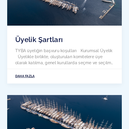
Üyelik Şartları
TYBA üyeliğin başvuru koşulları Kurumsal Üyelik
Üyelikle birlikte, oluşturulan komitelere üye
olarak katılma, genel kurullarda seçme ve seçilme
haklarınının yanında , üyeliğin sektör içinde
getirdiği tüm avantajlardan yararlanırsınız. Üyelik
DAHA FAZLA
Şartları; Tüzel Üyeler- Şirket İşletmelerinden
İstenenler: 1. Üyelik Formu (eksiksiz olarak
doldurulması gerekmekte) 2. Kuruluş Sicil
Gazetesi ve eğer ilk kuruluş adresi […]