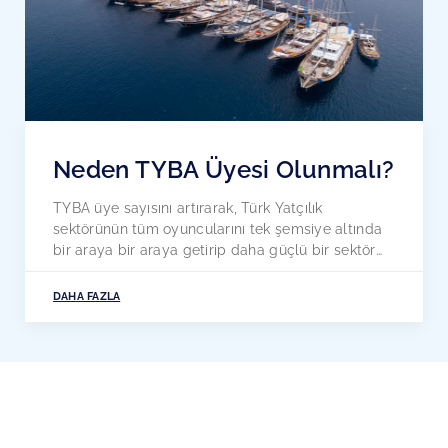
Neden TYBA Üyesi Olunmalı?
TYBA üye sayısını artırarak, Türk Yatçılık
sektörünün tüm oyuncularını tek şemsiye altında
bir araya bir araya getirip daha güçlü bir sektör
birliği kurmayı amaçlıyor. TYBA üyeliği ayrıca
kişisel gelişme ve mesleki gelişim yoluyla
DAHA FAZLA
üyelerine, birey olarak veya şirket olarak fayda
sağlıyor. TYBA’da, üyeleri komitelere katılmaya,
TYBA toplantılarına, etkinliklere ve diğer ağ
oluşturma fırsatlarına katılmaya, basın […]