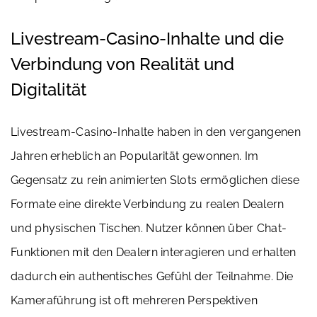
Livestream-Casino-Inhalte und die
Verbindung von Realität und
Digitalität
Livestream-Casino-Inhalte haben in den vergangenen
Jahren erheblich an Popularität gewonnen. Im
Gegensatz zu rein animierten Slots ermöglichen diese
Formate eine direkte Verbindung zu realen Dealern
und physischen Tischen. Nutzer können über Chat-
Funktionen mit den Dealern interagieren und erhalten
dadurch ein authentisches Gefühl der Teilnahme. Die
Kameraführung ist oft mehreren Perspektiven