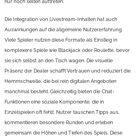
nur noch selten auftreten.
Die Integration von Livestream-Inhalten hat auch
Auswirkungen auf die allgemeine Nutzererfahrung.
Viele Spieler nutzen diese Formate als Einstieg in
komplexere Spiele wie Blackjack oder Roulette, bevor
sie sich selbst an den Tisch wagen. Die visuelle
Präsenz der Dealer schafft Vertrauen und reduziert die
Hemmschwelle, die bei rein digitalen Angeboten
manchmal besteht. Gleichzeitig bieten die Chat-
Funktionen eine soziale Komponente, die in
Einzelspielen oft fehlt. Nutzer tauschen Tipps aus,
kommentieren besondere Runden und erleben
gemeinsam die Höhen und Tiefen des Spiels. Diese