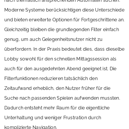
nach thematisch ansprechenden Automaten suchen.
Moderne Systeme berücksichtigen diese Unterschiede
und bieten erweiterte Optionen für Fortgeschrittene an.
Gleichzeitig bleiben die grundlegenden Filter einfach
genug, um auch Gelegenheitsnutzer nicht zu
überfordern. In der Praxis bedeutet dies, dass dieselbe
Lobby sowohl für den schnellen Mittagssession als
auch für den ausgedehnten Abend geeignet ist. Die
Filterfunktionen reduzieren tatsächlich den
Zeitaufwand erheblich, den Nutzer früher für die
Suche nach passenden Spielen aufwenden mussten.
Dadurch entsteht mehr Raum für die eigentliche
Unterhaltung und weniger Frustration durch
komplizierte Navigation.