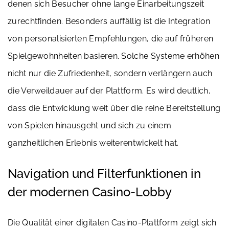
denen sich Besucher ohne lange Einarbeitungszeit
zurechtfinden. Besonders auffällig ist die Integration
von personalisierten Empfehlungen, die auf früheren
Spielgewohnheiten basieren. Solche Systeme erhöhen
nicht nur die Zufriedenheit, sondern verlängern auch
die Verweildauer auf der Plattform. Es wird deutlich,
dass die Entwicklung weit über die reine Bereitstellung
von Spielen hinausgeht und sich zu einem
ganzheitlichen Erlebnis weiterentwickelt hat.
Navigation und Filterfunktionen in
der modernen Casino-Lobby
Die Qualität einer digitalen Casino-Plattform zeigt sich