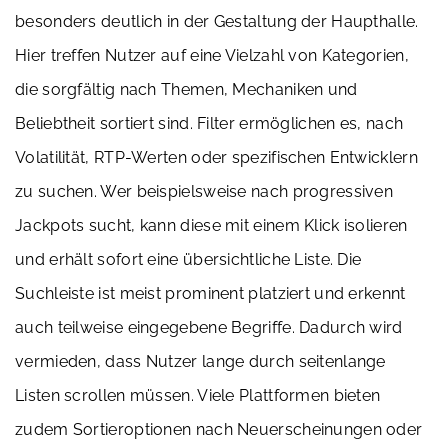
besonders deutlich in der Gestaltung der Haupthalle.
Hier treffen Nutzer auf eine Vielzahl von Kategorien,
die sorgfältig nach Themen, Mechaniken und
Beliebtheit sortiert sind. Filter ermöglichen es, nach
Volatilität, RTP-Werten oder spezifischen Entwicklern
zu suchen. Wer beispielsweise nach progressiven
Jackpots sucht, kann diese mit einem Klick isolieren
und erhält sofort eine übersichtliche Liste. Die
Suchleiste ist meist prominent platziert und erkennt
auch teilweise eingegebene Begriffe. Dadurch wird
vermieden, dass Nutzer lange durch seitenlange
Listen scrollen müssen. Viele Plattformen bieten
zudem Sortieroptionen nach Neuerscheinungen oder