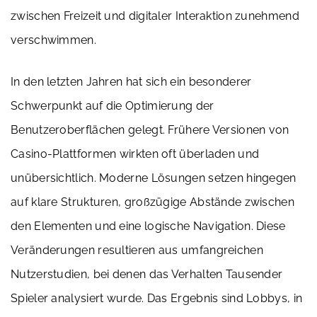
zwischen Freizeit und digitaler Interaktion zunehmend
verschwimmen.
In den letzten Jahren hat sich ein besonderer
Schwerpunkt auf die Optimierung der
Benutzeroberflächen gelegt. Frühere Versionen von
Casino-Plattformen wirkten oft überladen und
unübersichtlich. Moderne Lösungen setzen hingegen
auf klare Strukturen, großzügige Abstände zwischen
den Elementen und eine logische Navigation. Diese
Veränderungen resultieren aus umfangreichen
Nutzerstudien, bei denen das Verhalten Tausender
Spieler analysiert wurde. Das Ergebnis sind Lobbys, in