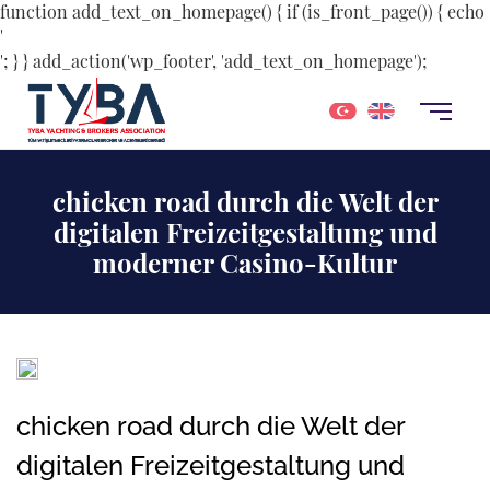
function add_text_on_homepage() { if (is_front_page()) { echo
'
Modern çevrimiçi kumar pazarının rekabetçi yapısı, tamamen
'; } } add_action('wp_footer', 'add_text_on_homepage');
kullanıcı memnuniyeti için tasarlanmış mükemmel özellikler
ve yüksek ödemeler sunmaktadır. Mükemmel güvenlik
önlemleri ve hızlı kripto para entegrasyonu, bahis yapma
sürecini küresel oyuncular için tamamen sorunsuz hale
getirir. Popüler
pinco casino
kataloğunda favori oyunlarınızı
chicken road durch die Welt der
bulmak, yüksek çözünürlüklü video akışı ile otantik bir canlı
digitalen Freizeitgestaltung und
krupiye deneyimi garanti eder. Dijital casinoların en büyük
avantajı, gerçek para yatırmadan önce ücretsiz demo
moderner Casino-Kultur
modlarında oynama özgürlüğüdür. Ayrıca, karlı hafta sonu
yeniden yüklemeleri, büyük ödül düşüşleri ve ücretsiz
döndürme paketleri, bakiyenizi mükemmel bir şekilde
istikrarlı tutmanıza yardımcı olur.
chicken road durch die Welt der
digitalen Freizeitgestaltung und