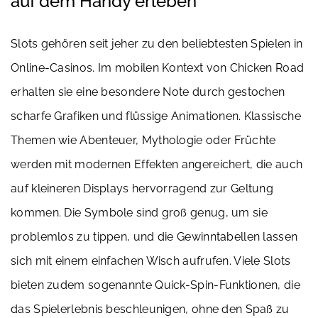
auf dem Handy erleben
Slots gehören seit jeher zu den beliebtesten Spielen in
Online-Casinos. Im mobilen Kontext von Chicken Road
erhalten sie eine besondere Note durch gestochen
scharfe Grafiken und flüssige Animationen. Klassische
Themen wie Abenteuer, Mythologie oder Früchte
werden mit modernen Effekten angereichert, die auch
auf kleineren Displays hervorragend zur Geltung
kommen. Die Symbole sind groß genug, um sie
problemlos zu tippen, und die Gewinntabellen lassen
sich mit einem einfachen Wisch aufrufen. Viele Slots
bieten zudem sogenannte Quick-Spin-Funktionen, die
das Spielerlebnis beschleunigen, ohne den Spaß zu