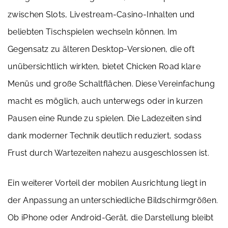
zwischen Slots, Livestream-Casino-Inhalten und
beliebten Tischspielen wechseln können. Im
Gegensatz zu älteren Desktop-Versionen, die oft
unübersichtlich wirkten, bietet Chicken Road klare
Menüs und große Schaltflächen. Diese Vereinfachung
macht es möglich, auch unterwegs oder in kurzen
Pausen eine Runde zu spielen. Die Ladezeiten sind
dank moderner Technik deutlich reduziert, sodass
Frust durch Wartezeiten nahezu ausgeschlossen ist.
Ein weiterer Vorteil der mobilen Ausrichtung liegt in
der Anpassung an unterschiedliche Bildschirmgrößen.
Ob iPhone oder Android-Gerät, die Darstellung bleibt