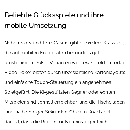
Beliebte Glücksspiele und ihre
mobile Umsetzung
Neben Slots und Live-Casino gibt es weitere Klassiker,
die auf mobilen Endgeräten besonders gut
funktionieren. Poker-Varianten wie Texas Hold’em oder
Video Poker bieten durch übersichtliche Kartenlayouts
und einfache Touch-Steuerung ein angenehmes
Spielgefühl. Die KI-gestützten Gegner oder echten
Mitspieler sind schnell erreichbar, und die Tische laden
innerhalb weniger Sekunden. Chicken Road achtet
darauf, dass die Regeln für Neueinsteiger leicht