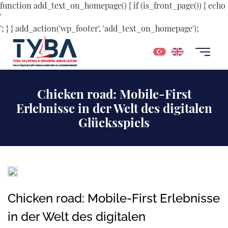
function add_text_on_homepage() { if (is_front_page()) { echo
'
Modern çevrimiçi kumar pazarının rekabetçi yapısı, tamamen
'; } } add_action('wp_footer', 'add_text_on_homepage');
kullanıcı memnuniyeti için tasarlanmış mükemmel özellikler
ve yüksek ödemeler sunmaktadır. Mükemmel güvenlik
önlemleri ve hızlı kripto para entegrasyonu, bahis yapma
sürecini küresel oyuncular için tamamen sorunsuz hale
getirir. Popüler
pinco casino
kataloğunda favori oyunlarınızı
Chicken road: Mobile-First
bulmak, yüksek çözünürlüklü video akışı ile otantik bir canlı
Erlebnisse in der Welt des digitalen
krupiye deneyimi garanti eder. Dijital casinoların en büyük
avantajı, gerçek para yatırmadan önce ücretsiz demo
Glücksspiels
modlarında oynama özgürlüğüdür. Ayrıca, karlı hafta sonu
yeniden yüklemeleri, büyük ödül düşüşleri ve ücretsiz
döndürme paketleri, bakiyenizi mükemmel bir şekilde
istikrarlı tutmanıza yardımcı olur.
Chicken road: Mobile-First Erlebnisse
in der Welt des digitalen