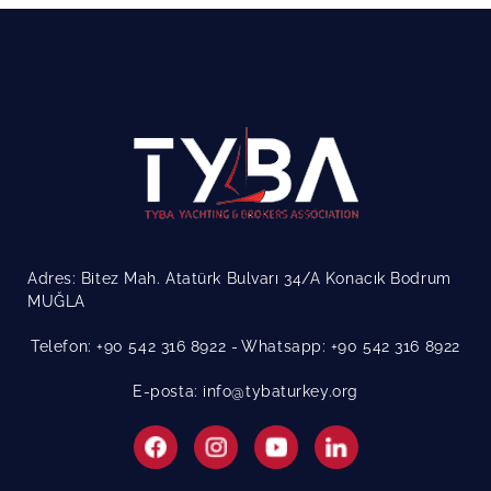
Adres: Bitez Mah. Atatürk Bulvarı 34/A Konacık Bodrum
MUĞLA
Telefon: +90 542 316 8922
Whatsapp: +90 542 316 8922
E-posta: info@tybaturkey.org