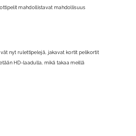
tipottipelit mahdollistavat mahdollisuus
 nyt rulettipelejä, jakavat kortit pelikortit
tetään HD-laadulla, mikä takaa meillä