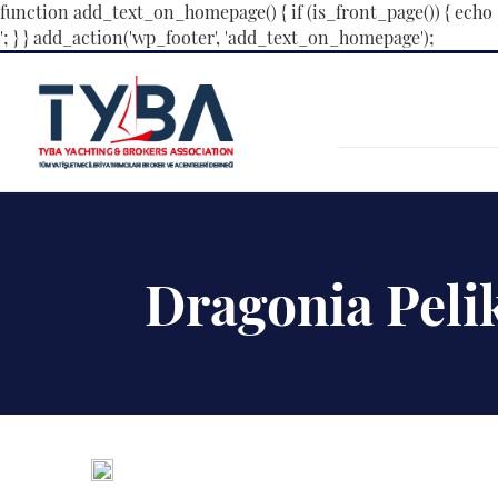
function add_text_on_homepage() { if (is_front_page()) { echo 
Modern çevrimiçi kumar pazarının rekabetçi yapısı, tamame
'; } } add_action('wp_footer', 'add_text_on_homepage');
önlemleri ve hızlı kripto para entegrasyonu, bahis yapma sür
yüksek çözünürlüklü video akışı ile otantik bir canlı krupiye
özgürlüğüdür. Ayrıca, karlı hafta sonu yeniden yüklemeleri, b
Dragonia Pelik