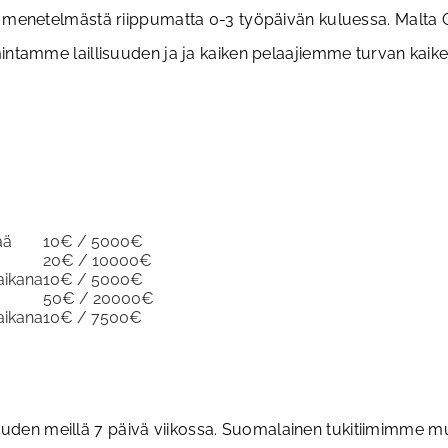
sta menetelmästä riippumatta 0-3 työpäivän kuluessa. Malta
imintamme laillisuuden ja ja kaiken pelaajiemme turvan kaike
ää
10€ / 5000€
20€ / 10000€
aikana
10€ / 5000€
50€ / 20000€
aikana
10€ / 7500€
uden meillä 7 päivä viikossa. Suomalainen tukitiimimme muo