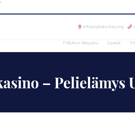
'
n kullanıcı memnuniyeti için tasarlanmış mükemmel özellikl
ecini küresel oyuncular için tamamen sorunsuz hale getirir. P
 deneyimi garanti eder. Dijital casinoların en büyük avantajı
info@tybaturkey.org
üyük ödül düşüşleri ve ücretsiz döndürme paketleri, bakiyenizi
TYBA’nın Misyonu
Üyelik
TY
asino – Pelielämys 