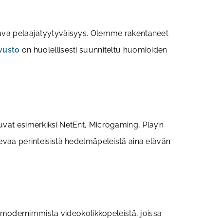
tava pelaajatyytyväisyys. Olemme rakentaneet
ivusto
on huolellisesti suunniteltu huomioiden
uvat esimerkiksi NetEnt, Microgaming, Play’n
evaa perinteisistä hedelmäpeleistä aina elävän
ä modernimmista videokolikkopeleistä, joissa