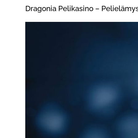
Dragonia Pelikasino – Pelielämys