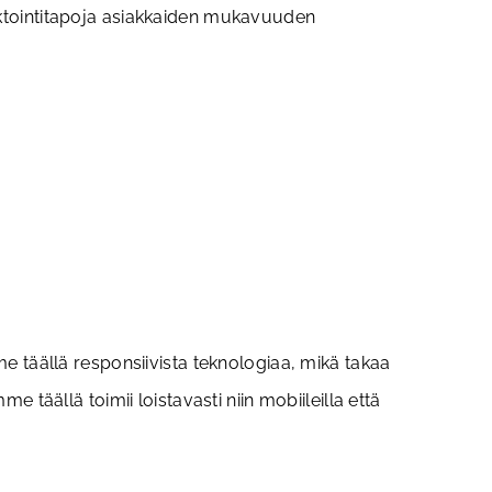
aktointitapoja asiakkaiden mukavuuden
me täällä responsiivista teknologiaa, mikä takaa
 täällä toimii loistavasti niin mobiileilla että