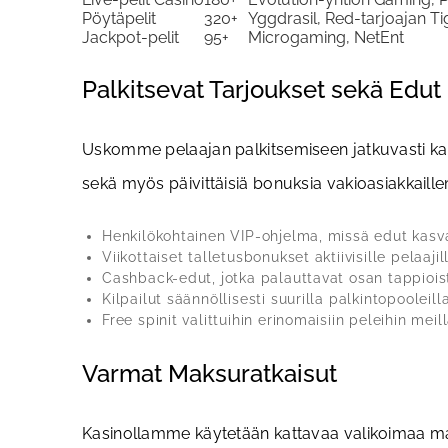
Pöytäpelit
320+
Yggdrasil, Red-tarjoajan Ti
Jackpot-pelit
95+
Microgaming, NetEnt
Palkitsevat Tarjoukset sekä Edut
Uskomme pelaajan palkitsemiseen jatkuvasti kaik
sekä myös päivittäisiä bonuksia vakioasiakkaill
Henkilökohtainen VIP-ohjelma, missä edut kas
Viikottaiset talletusbonukset aktiivisille pelaajil
Cashback-edut, jotka palauttavat osan tappioista 
Kilpailut säännöllisesti suurilla palkintopooleill
Free spinit valittuihin erinomaisiin peleihin meil
Varmat Maksuratkaisut
Kasinollamme käytetään kattavaa valikoimaa maks