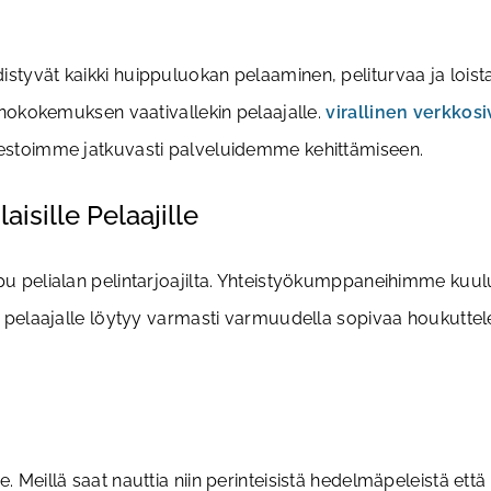
styvät kaikki huippuluokan pelaaminen, peliturvaa ja lois
sinokokemuksen vaativallekin pelaajalle.
virallinen verkkos
vestoimme jatkuvasti palveluidemme kehittämiseen.
isille Pelaajille
u pelialan pelintarjoajilta. Yhteistyökumppaneihimme kuul
e pelaajalle löytyy varmasti varmuudella sopivaa houkuttel
 Meillä saat nauttia niin perinteisistä hedelmäpeleistä ett