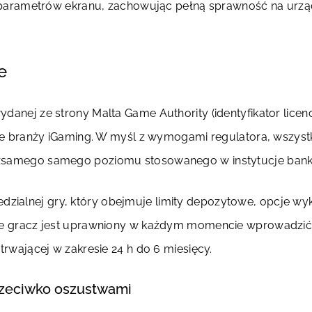
o parametrów ekranu, zachowując pełną sprawność na urzą
e
anej ze strony Malta Game Authority (identyfikator licen
cie branży iGaming. W myśl z wymogami regulatora, wszys
ożsamego samego poziomu stosowanego w instytucje ban
alnej gry, który obejmuje limity depozytowe, opcje wyk
ie gracz jest uprawniony w każdym momencie wprowadzić 
trwającej w zakresie 24 h do 6 miesięcy.
przeciwko oszustwami