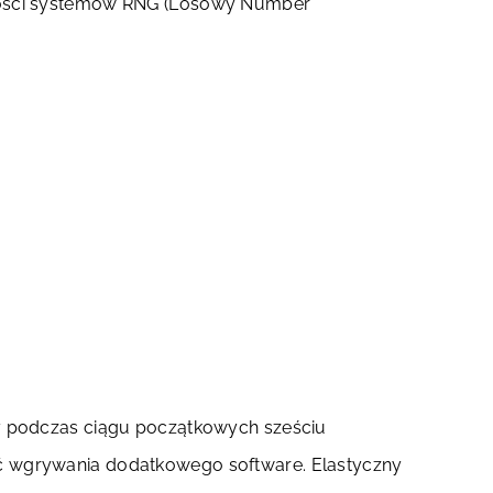
iwości systemów RNG (Losowy Number
zy podczas ciągu początkowych sześciu
ść wgrywania dodatkowego software. Elastyczny