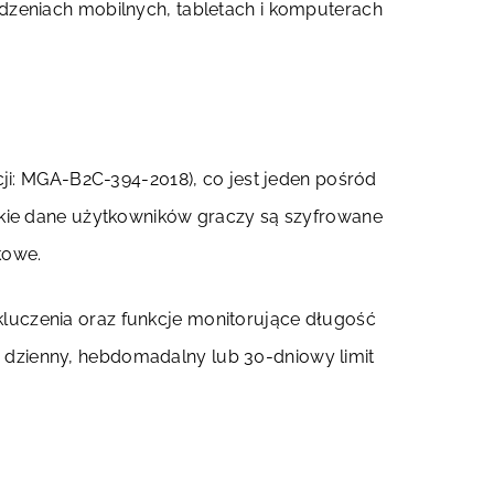
dzeniach mobilnych, tabletach i komputerach
cji: MGA-B2C-394-2018), co jest jeden pośród
tkie dane użytkowników graczy są szyfrowane
kowe.
luczenia oraz funkcje monitorujące długość
dzienny, hebdomadalny lub 30-dniowy limit