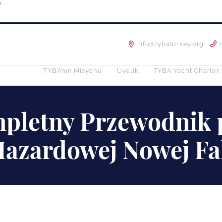
'
n kullanıcı memnuniyeti için tasarlanmış mükemmel özellikl
ecini küresel oyuncular için tamamen sorunsuz hale getirir. P
 deneyimi garanti eder. Dijital casinoların en büyük avantajı
info@tybaturkey.org
üyük ödül düşüşleri ve ücretsiz döndürme paketleri, bakiyenizi
TYBA’nın Misyonu
Üyelik
TYBA Yacht Charter
pletny Przewodnik 
azardowej Nowej Fa