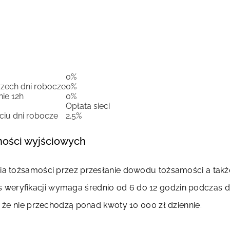
0%
rzech dni robocze
0%
ie 12h
0%
Opłata sieci
ęciu dni robocze
2.5%
tności wyjściowych
 tożsamości przez przesłanie dowodu tożsamości a takż
ces weryfikacji wymaga średnio od 6 do 12 godzin podczas 
że nie przechodzą ponad kwoty 10 000 zł dziennie.