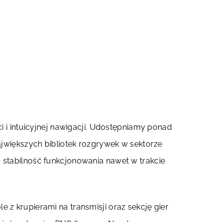
i intuicyjnej nawigacji. Udostępniamy ponad
większych bibliotek rozgrywek w sektorze
 stabilność funkcjonowania nawet w trakcie
 z krupierami na transmisji oraz sekcję gier