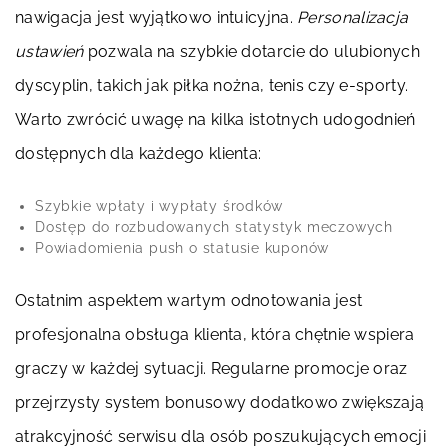
nawigacja jest wyjątkowo intuicyjna.
Personalizacja
ustawień
pozwala na szybkie dotarcie do ulubionych
dyscyplin, takich jak piłka nożna, tenis czy e-sporty.
Warto zwrócić uwagę na kilka istotnych udogodnień
dostępnych dla każdego klienta:
Szybkie wpłaty i wypłaty środków
Dostęp do rozbudowanych statystyk meczowych
Powiadomienia push o statusie kuponów
Ostatnim aspektem wartym odnotowania jest
profesjonalna obsługa klienta, która chętnie wspiera
graczy w każdej sytuacji. Regularne promocje oraz
przejrzysty system bonusowy dodatkowo zwiększają
atrakcyjność serwisu dla osób poszukujących emocji