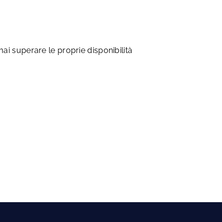
i superare le proprie disponibilità