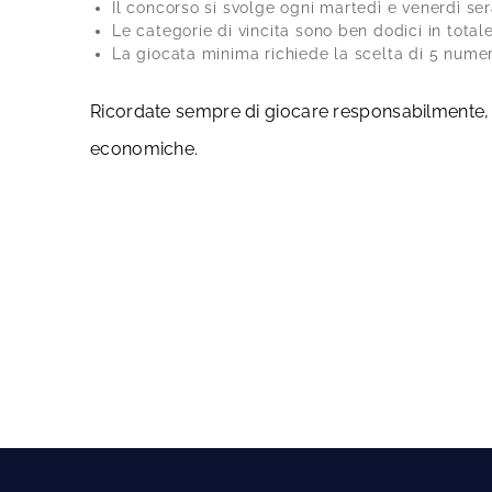
Il concorso si svolge ogni martedì e venerdì ser
Le categorie di vincita sono ben dodici in totale
La giocata minima richiede la scelta di 5 numer
Ricordate sempre di giocare responsabilmente, f
economiche.