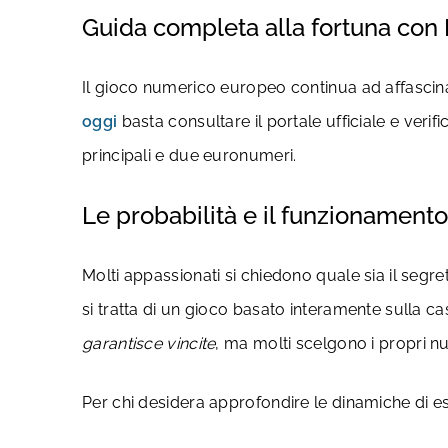
Guida completa alla fortuna con
Il gioco numerico europeo continua ad affascinare
oggi
basta consultare il portale ufficiale e veri
principali e due euronumeri.
Le probabilità e il funzionamento
Molti appassionati si chiedono quale sia il segr
si tratta di un gioco basato interamente sulla c
garantisce vincite
, ma molti scelgono i propri nu
Per chi desidera approfondire le dinamiche di es