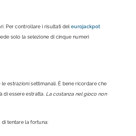
 Per controllare i risultati del
eurojackpot
hiede solo la selezione di cinque numeri
le estrazioni settimanali. È bene ricordare che
 di essere estratta.
La costanza nel gioco non
.
di tentare la fortuna: