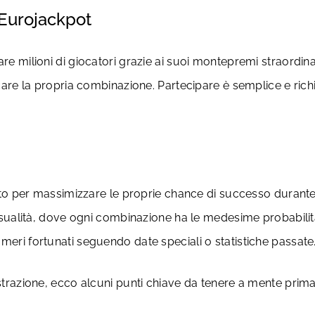
 Eurojackpot
 milioni di giocatori grazie ai suoi montepremi straordinari.
ficare la propria combinazione. Partecipare è semplice e ric
eto per massimizzare le proprie chance di successo durante 
asualità, dove ogni combinazione ha le medesime probabilità
meri fortunati seguendo date speciali o statistiche passate
trazione, ecco alcuni punti chiave da tenere a mente prima 