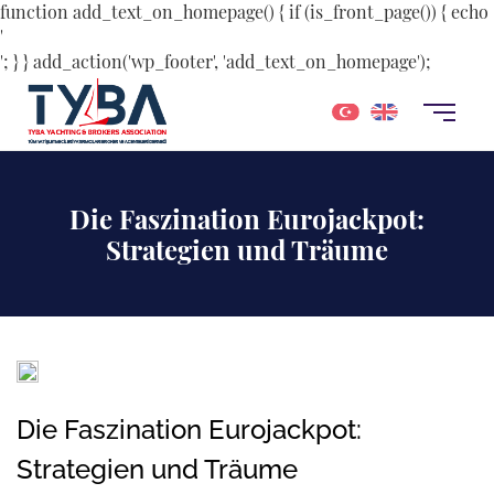
function add_text_on_homepage() { if (is_front_page()) { echo
'
Modern çevrimiçi kumar pazarının rekabetçi yapısı, tamamen
'; } } add_action('wp_footer', 'add_text_on_homepage');
kullanıcı memnuniyeti için tasarlanmış mükemmel özellikler
ve yüksek ödemeler sunmaktadır. Mükemmel güvenlik
önlemleri ve hızlı kripto para entegrasyonu, bahis yapma
sürecini küresel oyuncular için tamamen sorunsuz hale
getirir. Popüler
pinco casino
kataloğunda favori oyunlarınızı
bulmak, yüksek çözünürlüklü video akışı ile otantik bir canlı
Die Faszination Eurojackpot:
krupiye deneyimi garanti eder. Dijital casinoların en büyük
Strategien und Träume
avantajı, gerçek para yatırmadan önce ücretsiz demo
modlarında oynama özgürlüğüdür. Ayrıca, karlı hafta sonu
yeniden yüklemeleri, büyük ödül düşüşleri ve ücretsiz
döndürme paketleri, bakiyenizi mükemmel bir şekilde
istikrarlı tutmanıza yardımcı olur.
Die Faszination Eurojackpot:
Strategien und Träume