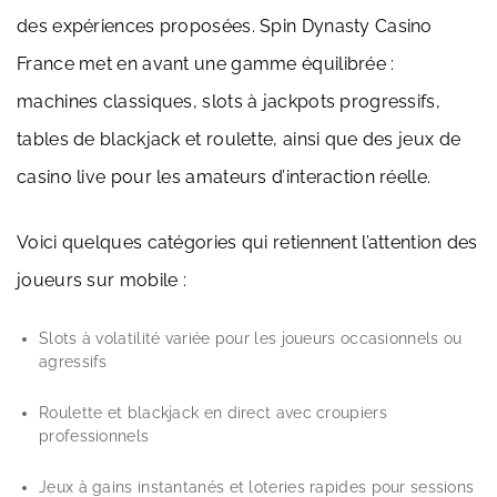
des expériences proposées. Spin Dynasty Casino
France met en avant une gamme équilibrée :
machines classiques, slots à jackpots progressifs,
tables de blackjack et roulette, ainsi que des jeux de
casino live pour les amateurs d’interaction réelle.
Voici quelques catégories qui retiennent l’attention des
joueurs sur mobile :
Slots à volatilité variée pour les joueurs occasionnels ou
agressifs
Roulette et blackjack en direct avec croupiers
professionnels
Jeux à gains instantanés et loteries rapides pour sessions