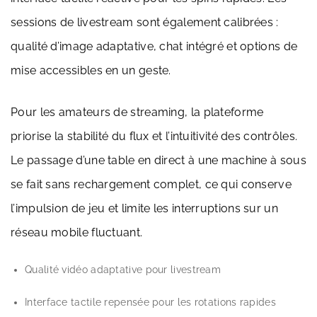
sessions de livestream sont également calibrées :
qualité d’image adaptative, chat intégré et options de
mise accessibles en un geste.
Pour les amateurs de streaming, la plateforme
priorise la stabilité du flux et l’intuitivité des contrôles.
Le passage d’une table en direct à une machine à sous
se fait sans rechargement complet, ce qui conserve
l’impulsion de jeu et limite les interruptions sur un
réseau mobile fluctuant.
Qualité vidéo adaptative pour livestream
Interface tactile repensée pour les rotations rapides