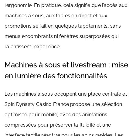
l’ergonomie. En pratique, cela signifie que l’accès aux
machines à sous, aux tables en direct et aux
promotions se fait en quelques tapotements, sans
menus encombrants ni fenêtres superposées qui
ralentissent l’expérience.
Machines à sous et livestream : mise
en lumière des fonctionnalités
Les machines à sous occupent une place centrale et
Spin Dynasty Casino France propose une sélection
optimisée pour mobile, avec des animations
compressées pour préserver la fluidité et une
interface tactile réactive pour les spins rapides. Les