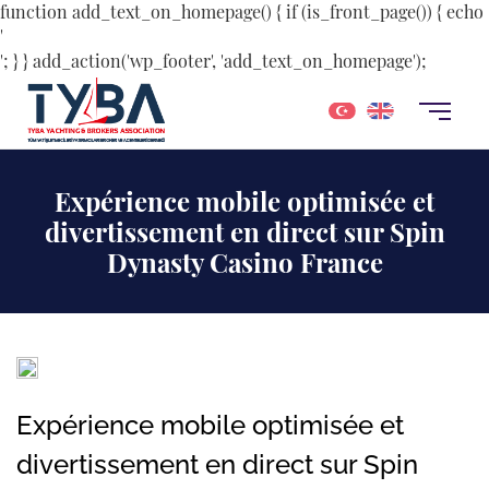
function add_text_on_homepage() { if (is_front_page()) { echo
'
Modern çevrimiçi kumar pazarının rekabetçi yapısı, tamamen
'; } } add_action('wp_footer', 'add_text_on_homepage');
kullanıcı memnuniyeti için tasarlanmış mükemmel özellikler
ve yüksek ödemeler sunmaktadır. Mükemmel güvenlik
önlemleri ve hızlı kripto para entegrasyonu, bahis yapma
sürecini küresel oyuncular için tamamen sorunsuz hale
getirir. Popüler
pinco casino
kataloğunda favori oyunlarınızı
Expérience mobile optimisée et
bulmak, yüksek çözünürlüklü video akışı ile otantik bir canlı
divertissement en direct sur Spin
krupiye deneyimi garanti eder. Dijital casinoların en büyük
avantajı, gerçek para yatırmadan önce ücretsiz demo
Dynasty Casino France
modlarında oynama özgürlüğüdür. Ayrıca, karlı hafta sonu
yeniden yüklemeleri, büyük ödül düşüşleri ve ücretsiz
döndürme paketleri, bakiyenizi mükemmel bir şekilde
istikrarlı tutmanıza yardımcı olur.
Expérience mobile optimisée et
divertissement en direct sur Spin