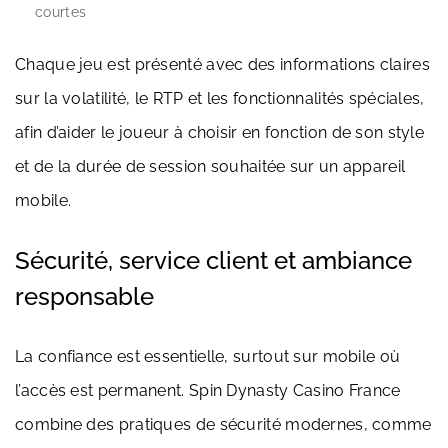
courtes
Chaque jeu est présenté avec des informations claires
sur la volatilité, le RTP et les fonctionnalités spéciales,
afin d’aider le joueur à choisir en fonction de son style
et de la durée de session souhaitée sur un appareil
mobile.
Sécurité, service client et ambiance
responsable
La confiance est essentielle, surtout sur mobile où
l’accès est permanent. Spin Dynasty Casino France
combine des pratiques de sécurité modernes, comme