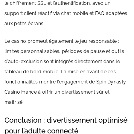
le chiffrement SSL et l’authentification, avec un
support client réactif via chat mobile et FAQ adaptées
aux petits écrans.
Le casino promeut également le jeu responsable :
limites personnalisables, périodes de pause et outils
d’auto-exclusion sont intégrés directement dans le
tableau de bord mobile. La mise en avant de ces
fonctionnalités montre l’engagement de Spin Dynasty
Casino France à offrir un divertissement sûr et
maîtrisé.
Conclusion : divertissement optimisé
pour l’adulte connecté