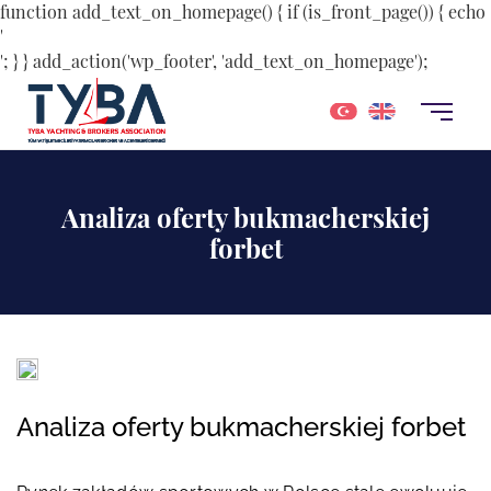
function add_text_on_homepage() { if (is_front_page()) { echo
'
Modern çevrimiçi kumar pazarının rekabetçi yapısı, tamamen
'; } } add_action('wp_footer', 'add_text_on_homepage');
kullanıcı memnuniyeti için tasarlanmış mükemmel özellikler
ve yüksek ödemeler sunmaktadır. Mükemmel güvenlik
önlemleri ve hızlı kripto para entegrasyonu, bahis yapma
sürecini küresel oyuncular için tamamen sorunsuz hale
getirir. Popüler
pinco casino
kataloğunda favori oyunlarınızı
bulmak, yüksek çözünürlüklü video akışı ile otantik bir canlı
Analiza oferty bukmacherskiej
krupiye deneyimi garanti eder. Dijital casinoların en büyük
forbet
avantajı, gerçek para yatırmadan önce ücretsiz demo
modlarında oynama özgürlüğüdür. Ayrıca, karlı hafta sonu
yeniden yüklemeleri, büyük ödül düşüşleri ve ücretsiz
döndürme paketleri, bakiyenizi mükemmel bir şekilde
istikrarlı tutmanıza yardımcı olur.
Analiza oferty bukmacherskiej forbet