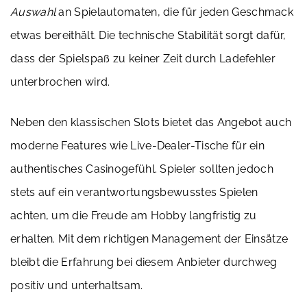
Auswahl
an Spielautomaten, die für jeden Geschmack
etwas bereithält. Die technische Stabilität sorgt dafür,
dass der Spielspaß zu keiner Zeit durch Ladefehler
unterbrochen wird.
Neben den klassischen Slots bietet das Angebot auch
moderne Features wie Live-Dealer-Tische für ein
authentisches Casinogefühl. Spieler sollten jedoch
stets auf ein verantwortungsbewusstes Spielen
achten, um die Freude am Hobby langfristig zu
erhalten. Mit dem richtigen Management der Einsätze
bleibt die Erfahrung bei diesem Anbieter durchweg
positiv und unterhaltsam.