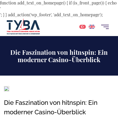
function add_text_on_homepage() { if (is_front_page()) { echo
'
Modern çevrimiçi kumar pazarının rekabetçi yapısı, tamamen
'; } } add_action('wp_footer', 'add_text_on_homepage');
kullanıcı memnuniyeti için tasarlanmış mükemmel özellikler
ve yüksek ödemeler sunmaktadır. Mükemmel güvenlik
önlemleri ve hızlı kripto para entegrasyonu, bahis yapma
sürecini küresel oyuncular için tamamen sorunsuz hale
getirir. Popüler
pinco casino
kataloğunda favori oyunlarınızı
bulmak, yüksek çözünürlüklü video akışı ile otantik bir canlı
Die Faszination von hitnspin: Ein
krupiye deneyimi garanti eder. Dijital casinoların en büyük
moderner Casino-Überblick
avantajı, gerçek para yatırmadan önce ücretsiz demo
modlarında oynama özgürlüğüdür. Ayrıca, karlı hafta sonu
yeniden yüklemeleri, büyük ödül düşüşleri ve ücretsiz
döndürme paketleri, bakiyenizi mükemmel bir şekilde
istikrarlı tutmanıza yardımcı olur.
Die Faszination von hitnspin: Ein
moderner Casino-Überblick