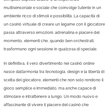
multisensoriale e sociale che coinvolge l’utente in un
ambiente ricco di stimoli e possibilità. La capacità di
un casinò virtuale di creare un legame con il giocatore
passa attraverso emozioni, adrenalina e piacere del
momento, elementi che, quando ben orchestrati,
trasformano ogni sessione in qualcosa di speciale.
In definitiva, il vero divertimento nei casinò online
nasce dall’armonia tra tecnologia, design e la libertà di
scelta del giocatore, elementi che non solo rendono il
gioco semplice e immediato, ma anche capace di
stimolare e intrattenere a lungo. Un modo nuovo e
affascinante di vivere il piacere del casinò che