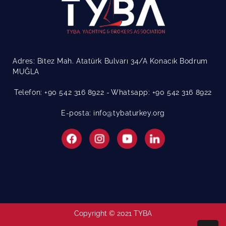
Adres: Bitez Mah. Atatürk Bulvarı 34/A Konacık Bodrum
MUĞLA
Telefon: +90 542 316 8922
Whatsapp: +90 542 316 8922
E-posta: info@tybaturkey.org
Copyright © 2021 TYBA