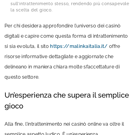
sull’intrattenimento stesso, rendendo più consapevole
la scelta del gioco.
Per chi desidera approfondire l’universo dei casinò
digitali e capire come questa forma di intrattenimento
si sia evoluta, il sito
https://malinkaitalia.it/
offre
risorse informative dettagliate e aggiornate che
delineano in maniera chiara molte sfaccettature di
questo settore.
Un’esperienza che supera il semplice
gioco
Alla fine, l’intrattenimento nei casinò online va oltre il
semplice aspetto ludico. È un’esperienza