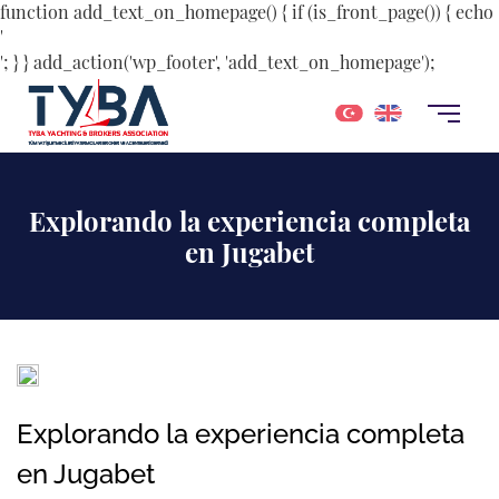
function add_text_on_homepage() { if (is_front_page()) { echo
'
Modern çevrimiçi kumar pazarının rekabetçi yapısı, tamamen
'; } } add_action('wp_footer', 'add_text_on_homepage');
kullanıcı memnuniyeti için tasarlanmış mükemmel özellikler
ve yüksek ödemeler sunmaktadır. Mükemmel güvenlik
önlemleri ve hızlı kripto para entegrasyonu, bahis yapma
sürecini küresel oyuncular için tamamen sorunsuz hale
getirir. Popüler
pinco casino
kataloğunda favori oyunlarınızı
bulmak, yüksek çözünürlüklü video akışı ile otantik bir canlı
Explorando la experiencia completa
krupiye deneyimi garanti eder. Dijital casinoların en büyük
en Jugabet
avantajı, gerçek para yatırmadan önce ücretsiz demo
modlarında oynama özgürlüğüdür. Ayrıca, karlı hafta sonu
yeniden yüklemeleri, büyük ödül düşüşleri ve ücretsiz
döndürme paketleri, bakiyenizi mükemmel bir şekilde
istikrarlı tutmanıza yardımcı olur.
Explorando la experiencia completa
en Jugabet