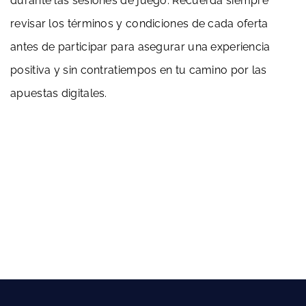
durante las sesiones de juego. Recuerda siempre
revisar los términos y condiciones de cada oferta
antes de participar para asegurar una experiencia
positiva y sin contratiempos en tu camino por las
apuestas digitales.