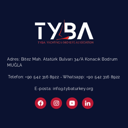
Adres: Bitez Mah. Atatürk Bulvarı 34/A Konacık Bodrum
MUĞLA
Telefon: +90 542 316 8922
Whatsapp: +90 542 316 8922
E-posta: info@tybaturkey.org