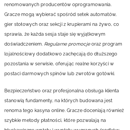
renomowanych producentów oprogramowania.
Gracze mogą wybierać spośród setek automatów,
gier stołowych oraz sekcji z krupierami na żywo, co
sprawia, że każda sesja staje się wyjątkowym
doświadczeniem.
Regularne promocje
oraz program
lojalnościowy dodatkowo zachęcają do dłuższego
pozostania w serwisie, oferując realne korzyści w
postaci darmowych spinów lub zwrotów gotówki.
Bezpieczeństwo oraz profesjonalna obsługa klienta
stanowią fundamenty, na których budowana jest
renoma tego kasyna online. Gracze doceniają również
szybkie metody płatności, które pozwalają na