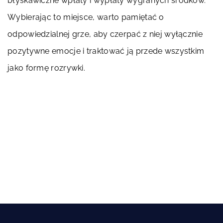
błyskawiczne wpłaty i wypłaty wygranych środków.
Wybierając to miejsce, warto pamiętać o
odpowiedzialnej grze, aby czerpać z niej wyłącznie
pozytywne emocje i traktować ją przede wszystkim
jako formę rozrywki.