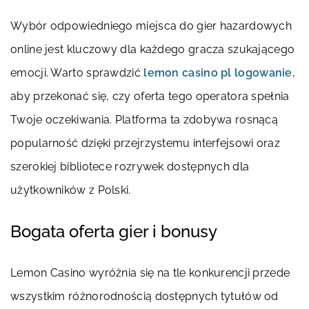
Wybór odpowiedniego miejsca do gier hazardowych
online jest kluczowy dla każdego gracza szukającego
emocji. Warto sprawdzić
lemon casino pl logowanie
,
aby przekonać się, czy oferta tego operatora spełnia
Twoje oczekiwania. Platforma ta zdobywa rosnącą
popularność dzięki przejrzystemu interfejsowi oraz
szerokiej bibliotece rozrywek dostępnych dla
użytkowników z Polski.
Bogata oferta gier i bonusy
Lemon Casino wyróżnia się na tle konkurencji przede
wszystkim różnorodnością dostępnych tytułów od