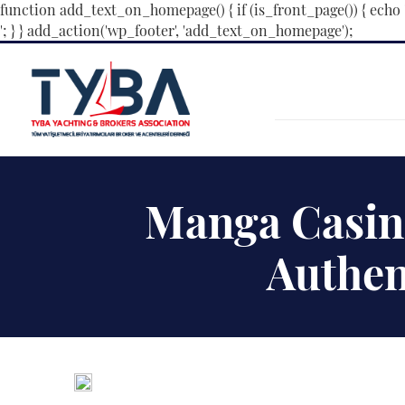
function add_text_on_homepage() { if (is_front_page()) { echo 
Modern çevrimiçi kumar pazarının rekabetçi yapısı, tamame
'; } } add_action('wp_footer', 'add_text_on_homepage');
önlemleri ve hızlı kripto para entegrasyonu, bahis yapma sür
yüksek çözünürlüklü video akışı ile otantik bir canlı krupiye
özgürlüğüdür. Ayrıca, karlı hafta sonu yeniden yüklemeleri, b
Manga Casin
Authen