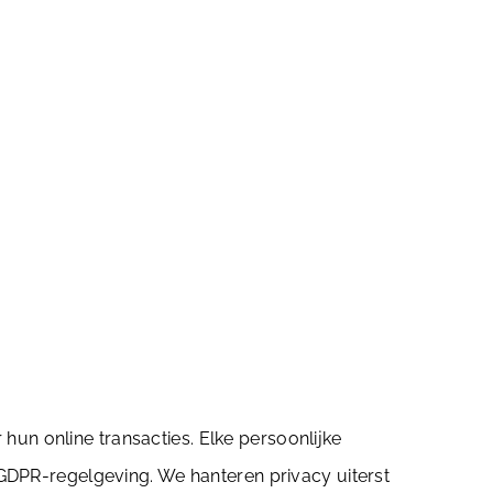
 hun online transacties. Elke persoonlijke
GDPR-regelgeving. We hanteren privacy uiterst