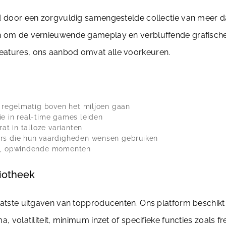
rd door een zorgvuldig samengestelde collectie van mee
om de vernieuwende gameplay en verbluffende grafische kwa
atures, ons aanbod omvat alle voorkeuren.
e regelmatig boven het miljoen gaan
ie in real-time games leiden
at in talloze varianten
ers die hun vaardigheden wensen gebruiken
le, opwindende momenten
iotheek
aatste uitgaven van topproducenten. Ons platform beschik
 volatiliteit, minimum inzet of specifieke functies zoals 