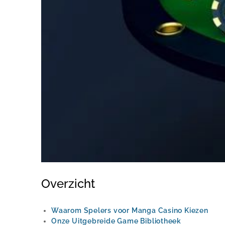
Overzicht
Waarom Spelers voor Manga Casino Kiezen
Onze Uitgebreide Game Bibliotheek