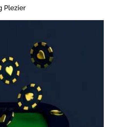
 Plezier