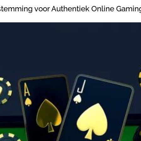
temming voor Authentiek Online Gaming