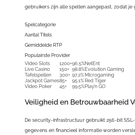
gebruikers zijn alle spellen aangepast, zodat j
Spelcategorie
Aantal Titels
Gemiddelde RTP
Populairste Provider
Video Slots
1200+
96.5%
NetEnt
Live Casino
150+
98.8%
Evolution Gaming
Tafelspellen
300+
97.2%
Microgaming
Jackpot Games
85+
95.1%
Red Tiger
Video Poker
45+
99.5%
Play’n GO
Veiligheid en Betrouwbaarheid 
De security-infrastructuur gebruikt 256-bit SSL-
gegevens en financieel informatie worden versl