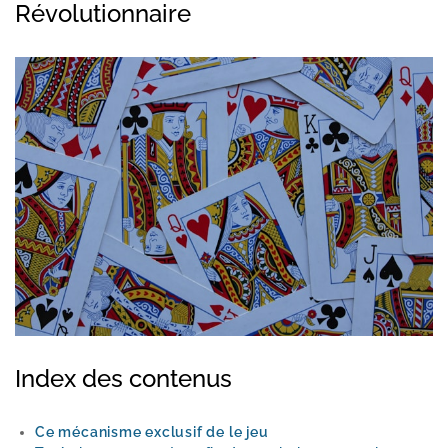
Révolutionnaire
Index des contenus
Ce mécanisme exclusif de le jeu