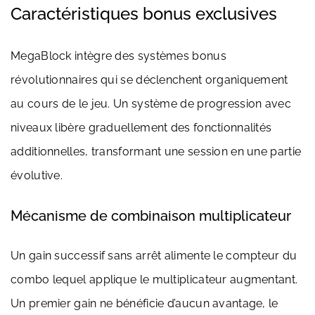
Caractéristiques bonus exclusives
MegaBlock intègre des systèmes bonus
révolutionnaires qui se déclenchent organiquement
au cours de le jeu. Un système de progression avec
niveaux libère graduellement des fonctionnalités
additionnelles, transformant une session en une partie
évolutive.
Mécanisme de combinaison multiplicateur
Un gain successif sans arrêt alimente le compteur du
combo lequel applique le multiplicateur augmentant.
Un premier gain ne bénéficie d’aucun avantage, le