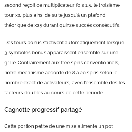
second reçoit ce multiplicateur fois 1.5, le troisième
tour x2, plus ainsi de suite jusqu’à un plafond
théorique de x25 durant quinze succès consécutifs.
Des tours bonus s’activent automatiquement lorsque
3 symboles bonus apparaissent ensemble sur une
grille. Contrairement aux free spins conventionnels,
notre mécanisme accorde de 8 à 20 spins selon le
nombre exact de activateurs, avec l’ensemble des les
facteurs doublés au cours de cette période.
Cagnotte progressif partagé
Cette portion petite de une mise alimente un pot