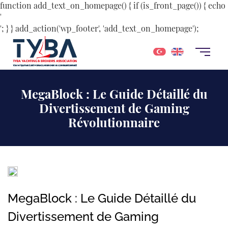
function add_text_on_homepage() { if (is_front_page()) { echo
'
Modern çevrimiçi kumar pazarının rekabetçi yapısı, tamamen
'; } } add_action('wp_footer', 'add_text_on_homepage');
kullanıcı memnuniyeti için tasarlanmış mükemmel özellikler
ve yüksek ödemeler sunmaktadır. Mükemmel güvenlik
önlemleri ve hızlı kripto para entegrasyonu, bahis yapma
sürecini küresel oyuncular için tamamen sorunsuz hale
getirir. Popüler
pinco casino
kataloğunda favori oyunlarınızı
MegaBlock : Le Guide Détaillé du
bulmak, yüksek çözünürlüklü video akışı ile otantik bir canlı
Divertissement de Gaming
krupiye deneyimi garanti eder. Dijital casinoların en büyük
avantajı, gerçek para yatırmadan önce ücretsiz demo
Révolutionnaire
modlarında oynama özgürlüğüdür. Ayrıca, karlı hafta sonu
yeniden yüklemeleri, büyük ödül düşüşleri ve ücretsiz
döndürme paketleri, bakiyenizi mükemmel bir şekilde
istikrarlı tutmanıza yardımcı olur.
MegaBlock : Le Guide Détaillé du
Divertissement de Gaming