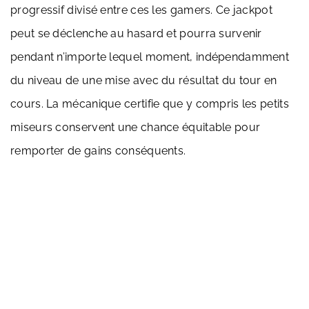
progressif divisé entre ces les gamers. Ce jackpot
peut se déclenche au hasard et pourra survenir
pendant n’importe lequel moment, indépendamment
du niveau de une mise avec du résultat du tour en
cours. La mécanique certifie que y compris les petits
miseurs conservent une chance équitable pour
remporter de gains conséquents.