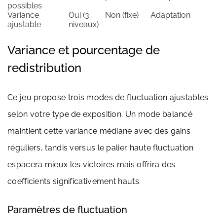
possibles
Variance
Oui (3
Non (fixe)
Adaptation
ajustable
niveaux)
Variance et pourcentage de
redistribution
Ce jeu propose trois modes de fluctuation ajustables
selon votre type de exposition. Un mode balancé
maintient cette variance médiane avec des gains
réguliers, tandis versus le palier haute fluctuation
espacera mieux les victoires mais offrira des
coefficients significativement hauts.
Paramètres de fluctuation