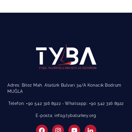
Adres: Bitez Mah. Atatürk Bulvarı 34/A Konacık Bodrum
MUĞLA
Telefon: +90 542 316 8922
Whatsapp: +90 542 316 8922
E-posta: info@tybaturkey.org