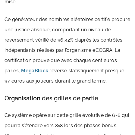
mise.
Ce générateur des nombres aléatoires certifié procure
une justice absolue, comportant un niveau de
reversement vérifié de 96,42% d’après les contrôles
indépendants réalisés par l’organisme eCOGRA. La
certification prouve que avec chaque cent euros
pariés,
MegaBlock
reverse statistiquement presque
97 euros aux joueurs durant le grand terme.
Organisation des grilles de partie
Ce système opère sur cette grille évolutive de 6×6 qui
pourra s’étendre vers 8×8 lors des phases bonus.