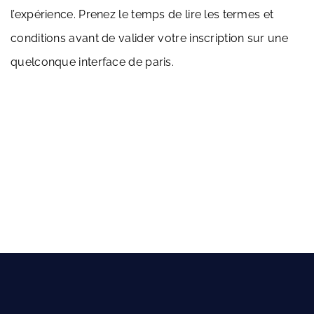
l’expérience. Prenez le temps de lire les termes et
conditions avant de valider votre inscription sur une
quelconque interface de paris.