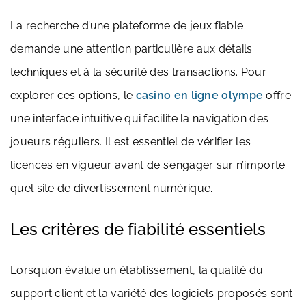
La recherche d’une plateforme de jeux fiable
demande une attention particulière aux détails
techniques et à la sécurité des transactions. Pour
explorer ces options, le
casino en ligne olympe
offre
une interface intuitive qui facilite la navigation des
joueurs réguliers. Il est essentiel de vérifier les
licences en vigueur avant de s’engager sur n’importe
quel site de divertissement numérique.
Les critères de fiabilité essentiels
Lorsqu’on évalue un établissement, la qualité du
support client et la variété des logiciels proposés sont