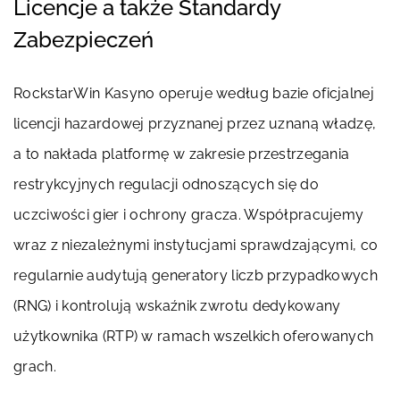
Licencje a także Standardy
Zabezpieczeń
RockstarWin Kasyno operuje według bazie oficjalnej
licencji hazardowej przyznanej przez uznaną władzę,
a to nakłada platformę w zakresie przestrzegania
restrykcyjnych regulacji odnoszących się do
uczciwości gier i ochrony gracza. Współpracujemy
wraz z niezależnymi instytucjami sprawdzającymi, co
regularnie audytują generatory liczb przypadkowych
(RNG) i kontrolują wskaźnik zwrotu dedykowany
użytkownika (RTP) w ramach wszelkich oferowanych
grach.