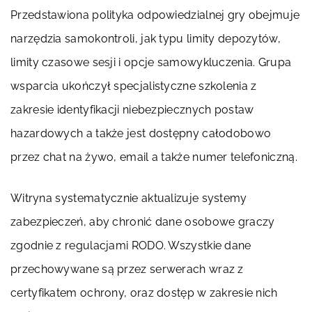
Przedstawiona polityka odpowiedzialnej gry obejmuje
narzędzia samokontroli, jak typu limity depozytów,
limity czasowe sesji i opcje samowykluczenia. Grupa
wsparcia ukończył specjalistyczne szkolenia z
zakresie identyfikacji niebezpiecznych postaw
hazardowych a także jest dostępny całodobowo
przez chat na żywo, email a także numer telefoniczną.
Witryna systematycznie aktualizuje systemy
zabezpieczeń, aby chronić dane osobowe graczy
zgodnie z regulacjami RODO. Wszystkie dane
przechowywane są przez serwerach wraz z
certyfikatem ochrony, oraz dostęp w zakresie nich