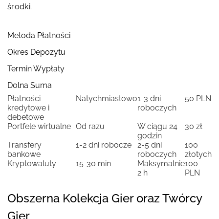
środki.
Metoda Płatności
Okres Depozytu
Termin Wypłaty
Dolna Suma
Płatności
Natychmiastowo
1-3 dni
50 PLN
kredytowe i
roboczych
debetowe
Portfele wirtualne
Od razu
W ciągu 24
30 zł
godzin
Transfery
1-2 dni robocze
2-5 dni
100
bankowe
roboczych
złotych
Kryptowaluty
15-30 min
Maksymalnie
100
2 h
PLN
Obszerna Kolekcja Gier oraz Twórcy
Gier