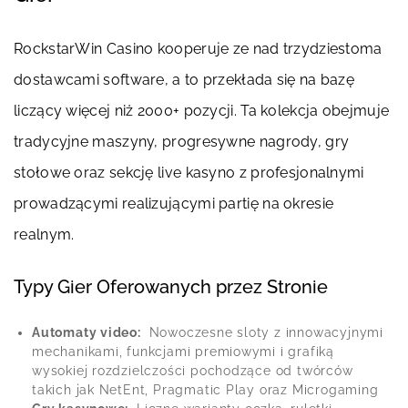
RockstarWin Casino kooperuje ze nad trzydziestoma
dostawcami software, a to przekłada się na bazę
liczący więcej niż 2000+ pozycji. Ta kolekcja obejmuje
tradycyjne maszyny, progresywne nagrody, gry
stołowe oraz sekcję live kasyno z profesjonalnymi
prowadzącymi realizującymi partię na okresie
realnym.
Typy Gier Oferowanych przez Stronie
Automaty video:
Nowoczesne sloty z innowacyjnymi
mechanikami, funkcjami premiowymi i grafiką
wysokiej rozdzielczości pochodzące od twórców
takich jak NetEnt, Pragmatic Play oraz Microgaming