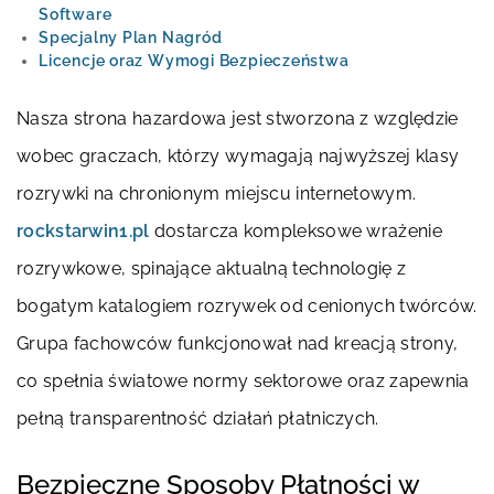
Software
Specjalny Plan Nagród
Licencje oraz Wymogi Bezpieczeństwa
Nasza strona hazardowa jest stworzona z względzie
wobec graczach, którzy wymagają najwyższej klasy
rozrywki na chronionym miejscu internetowym.
rockstarwin1.pl
dostarcza kompleksowe wrażenie
rozrywkowe, spinające aktualną technologię z
bogatym katalogiem rozrywek od cenionych twórców.
Grupa fachowców funkcjonował nad kreacją strony,
co spełnia światowe normy sektorowe oraz zapewnia
pełną transparentność działań płatniczych.
Bezpieczne Sposoby Płatności w