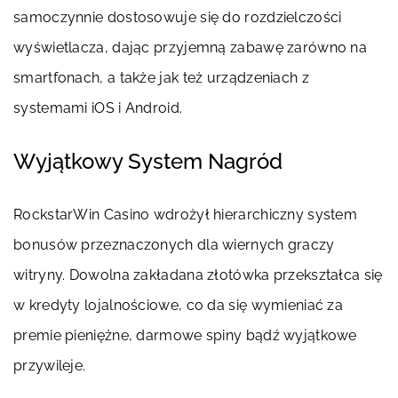
samoczynnie dostosowuje się do rozdzielczości
wyświetlacza, dając przyjemną zabawę zarówno na
smartfonach, a także jak też urządzeniach z
systemami iOS i Android.
Wyjątkowy System Nagród
RockstarWin Casino wdrożył hierarchiczny system
bonusów przeznaczonych dla wiernych graczy
witryny. Dowolna zakładana złotówka przekształca się
w kredyty lojalnościowe, co da się wymieniać za
premie pieniężne, darmowe spiny bądź wyjątkowe
przywileje.