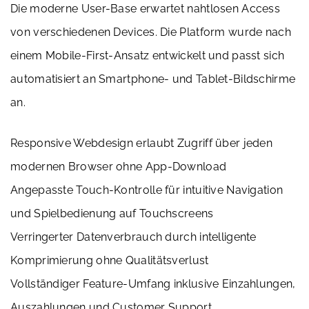
Die moderne User-Base erwartet nahtlosen Access
von verschiedenen Devices. Die Platform wurde nach
einem Mobile-First-Ansatz entwickelt und passt sich
automatisiert an Smartphone- und Tablet-Bildschirme
an.
Responsive Webdesign erlaubt Zugriff über jeden
modernen Browser ohne App-Download
Angepasste Touch-Kontrolle für intuitive Navigation
und Spielbedienung auf Touchscreens
Verringerter Datenverbrauch durch intelligente
Komprimierung ohne Qualitätsverlust
Vollständiger Feature-Umfang inklusive Einzahlungen,
Auszahlungen und Customer Support