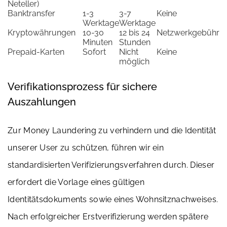
Neteller)
Banktransfer
1-3
3-7
Keine
Werktage
Werktage
Kryptowährungen
10-30
12 bis 24
Netzwerkgebühr
Minuten
Stunden
Prepaid-Karten
Sofort
Nicht
Keine
möglich
Verifikationsprozess für sichere
Auszahlungen
Zur Money Laundering zu verhindern und die Identität
unserer User zu schützen, führen wir ein
standardisierten Verifizierungsverfahren durch. Dieser
erfordert die Vorlage eines gültigen
Identitätsdokuments sowie eines Wohnsitznachweises.
Nach erfolgreicher Erstverifizierung werden spätere