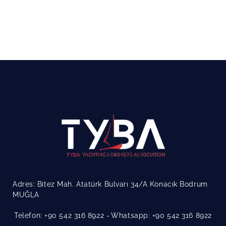
Adres: Bitez Mah. Atatürk Bulvarı 34/A Konacık Bodrum
MUĞLA
Telefon: +90 542 316 8922
Whatsapp: +90 542 316 8922