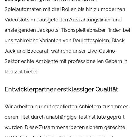
Spielautomaten mit drei Rollen bis hin zu modernen
Videoslots mit ausgefeilten Auszahlungslinien und
ansteigenden Jackpots. Tischspielliebhaber finden bei
uns zahlreiche Varianten von Roulettespielen, Black
Jack und Baccarat, während unser Live-Casino-
Sektor echte Ambiente mit professionellen Gebern in
Realzeit bietet.
Entwicklerpartner erstklassiger Qualität
Wir arbeiten nur mit etablierten Anbietern zusammen,
deren Titel durch unabhängige Testinstitute geprüft
wurden. Diese Zusammenarbeiten sichern gerechte