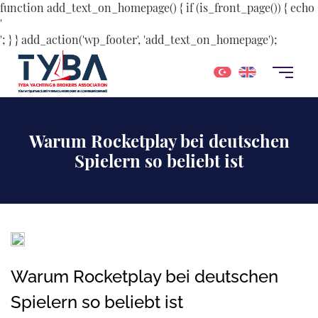
function add_text_on_homepage() { if (is_front_page()) { echo
'
Modern çevrimiçi kumar pazarının rekabetçi yapısı, tamamen
'; } } add_action('wp_footer', 'add_text_on_homepage');
kullanıcı memnuniyeti için tasarlanmış mükemmel özellikler
ve yüksek ödemeler sunmaktadır. Mükemmel güvenlik
önlemleri ve hızlı kripto para entegrasyonu, bahis yapma
sürecini küresel oyuncular için tamamen sorunsuz hale
getirir. Popüler
pinco casino
kataloğunda favori oyunlarınızı
bulmak, yüksek çözünürlüklü video akışı ile otantik bir canlı
Warum Rocketplay bei deutschen
krupiye deneyimi garanti eder. Dijital casinoların en büyük
Spielern so beliebt ist
avantajı, gerçek para yatırmadan önce ücretsiz demo
modlarında oynama özgürlüğüdür. Ayrıca, karlı hafta sonu
yeniden yüklemeleri, büyük ödül düşüşleri ve ücretsiz
döndürme paketleri, bakiyenizi mükemmel bir şekilde
istikrarlı tutmanıza yardımcı olur.
Warum Rocketplay bei deutschen
Spielern so beliebt ist