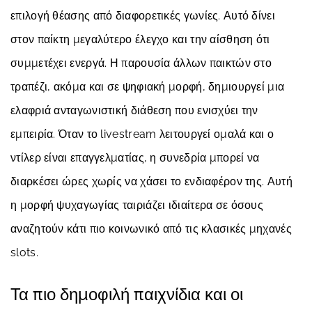
επιλογή θέασης από διαφορετικές γωνίες. Αυτό δίνει
στον παίκτη μεγαλύτερο έλεγχο και την αίσθηση ότι
συμμετέχει ενεργά. Η παρουσία άλλων παικτών στο
τραπέζι, ακόμα και σε ψηφιακή μορφή, δημιουργεί μια
ελαφριά ανταγωνιστική διάθεση που ενισχύει την
εμπειρία. Όταν το livestream λειτουργεί ομαλά και ο
ντίλερ είναι επαγγελματίας, η συνεδρία μπορεί να
διαρκέσει ώρες χωρίς να χάσει το ενδιαφέρον της. Αυτή
η μορφή ψυχαγωγίας ταιριάζει ιδιαίτερα σε όσους
αναζητούν κάτι πιο κοινωνικό από τις κλασικές μηχανές
slots.
Τα πιο δημοφιλή παιχνίδια και οι