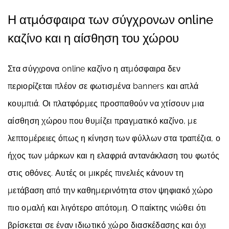
Η ατμόσφαιρα των σύγχρονων online
καζίνο και η αίσθηση του χώρου
Στα σύγχρονα online καζίνο η ατμόσφαιρα δεν
περιορίζεται πλέον σε φωτισμένα banners και απλά
κουμπιά. Οι πλατφόρμες προσπαθούν να χτίσουν μια
αίσθηση χώρου που θυμίζει πραγματικό καζίνο, με
λεπτομέρειες όπως η κίνηση των φύλλων στα τραπέζια, ο
ήχος των μάρκων και η ελαφριά αντανάκλαση του φωτός
στις οθόνες. Αυτές οι μικρές πινελιές κάνουν τη
μετάβαση από την καθημερινότητα στον ψηφιακό χώρο
πιο ομαλή και λιγότερο απότομη. Ο παίκτης νιώθει ότι
βρίσκεται σε έναν ιδιωτικό χώρο διασκέδασης και όχι