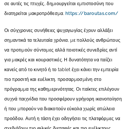
σε αυτές τις πτυχές, δημιουργείται εμπιστοσύνη που
διατηρείται μακροπρόθεσμα.
https://baroutas.com/
Οι σύγχρονες συνήθειες ψυχαγωγίας έχουν αλλάξει
σημαντικά τα τελευταία χρόνια, με πολλούς ανθρώπους
να προτιμούν σύντομες αλλά ποιοτικές συνεδρίες αντί
για μακρές και κουραστικές. Η δυνατότητα να παίζει
κανείς από το κινητό ή το tablet έχει κάνει την εμπειρία
πιο προσιτή και ευέλικτη, προσαρμοσμένη στο
πρόγραμμα της καθημερινότητας. Οι παίκτες επιλέγουν
συχνά παιχνίδια που προσφέρουν γρήγορη ικανοποίηση
ή που μπορούν να διακοπούν εύκολα χωρίς απώλεια
προόδου. Αυτή η τάση έχει οδηγήσει τις πλατφόρμες να
σχεδιάζουν πιο φιλικές διεπαφές και πιο ευέλικτους