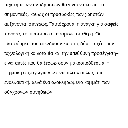
ταχύτητα των αντιδράσεων θα γίνουν ακόμα πιο
σημαντικές, καθώς οι προσδοκίες των χρηστών
αυξάνονται συνεχώς. Ταυτόχρονα, η ανάγκη για σαφείς
κανόνες και προστασία παραμένει σταθερή. Οι
πλατφόρμες που επενδύουν και στις δύο πτυχές –την
τεχνολογική καινοτομία και την υπεύθυνη προσέγγιση–
είναι αυτές που θα ξεχωρίσουν μακροπρόθεσμα. Η
ψηφιακή ψυχαγωγία δεν είναι πλέον απλώς μια
εναλλακτική, αλλά ένα ολοκληρωμένο κομμάτι των
σύγχρονων συνηθειών.