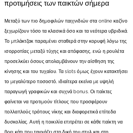
προτιμήσεις των παικτών σήμερα
Μεταξύ των πιο δημοφιλών παιχνιδιών στα online καζίνο
ξεχωρίζουν τόσο τα κλασικά όσο και τα νεότερα υβριδικά.
Το μπλάκτζακ παραμένει σταθερά στην κορυφή λόγω της
ισορροπίας μεταξύ τύχης και απόφασης, ενώ η ρουλέτα
προσελκύει όσους απολαμβάνουν την αίσθηση της
κίνησης και του τυχαίου. Τα slots όμως έχουν κατακτήσει
το μεγαλύτερο ποσοστό, ιδιαίτερα εκείνα με υψηλή
παραγωγή γραφικών και συχνά bonus. Οι παίκτες
φαίνεται να προτιμούν τίτλους που προσφέρουν
πολλαπλούς τρόπους νίκης και διαφορετικά επίπεδα
δυσκολίας. Αυτή η ποικιλία επιτρέπει σε κάθε παίκτη να
βρει κάτι που ταιριάζει στο δικό του στυλ και στο