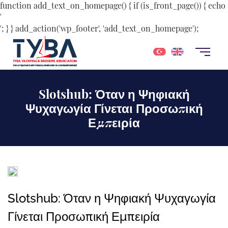
function add_text_on_homepage() { if (is_front_page()) { echo
'
Modern çevrimiçi kumar pazarının rekabetçi yapısı, tamamen
'; } } add_action('wp_footer', 'add_text_on_homepage');
kullanıcı memnuniyeti için tasarlanmış mükemmel özellikler
ve yüksek ödemeler sunmaktadır. Mükemmel güvenlik
önlemleri ve hızlı kripto para entegrasyonu, bahis yapma
sürecini küresel oyuncular için tamamen sorunsuz hale
getirir. Popüler
pinco casino
kataloğunda favori oyunlarınızı
Slotshub: Όταν η Ψηφιακή
bulmak, yüksek çözünürlüklü video akışı ile otantik bir canlı
Ψυχαγωγία Γίνεται Προσωπική
krupiye deneyimi garanti eder. Dijital casinoların en büyük
avantajı, gerçek para yatırmadan önce ücretsiz demo
Εμπειρία
modlarında oynama özgürlüğüdür. Ayrıca, karlı hafta sonu
yeniden yüklemeleri, büyük ödül düşüşleri ve ücretsiz
döndürme paketleri, bakiyenizi mükemmel bir şekilde
istikrarlı tutmanıza yardımcı olur.
Slotshub: Όταν η Ψηφιακή Ψυχαγωγία
Γίνεται Προσωπική Εμπειρία