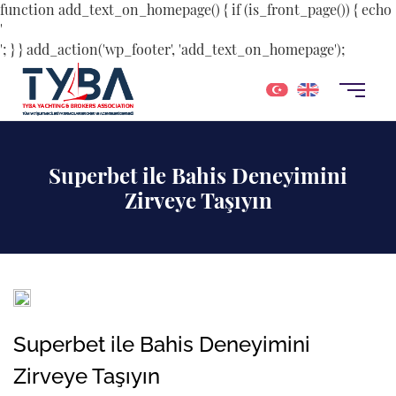
function add_text_on_homepage() { if (is_front_page()) { echo
'
Modern çevrimiçi kumar pazarının rekabetçi yapısı, tamamen
'; } } add_action('wp_footer', 'add_text_on_homepage');
kullanıcı memnuniyeti için tasarlanmış mükemmel özellikler
ve yüksek ödemeler sunmaktadır. Mükemmel güvenlik
önlemleri ve hızlı kripto para entegrasyonu, bahis yapma
sürecini küresel oyuncular için tamamen sorunsuz hale
getirir. Popüler
pinco casino
kataloğunda favori oyunlarınızı
bulmak, yüksek çözünürlüklü video akışı ile otantik bir canlı
Superbet ile Bahis Deneyimini
krupiye deneyimi garanti eder. Dijital casinoların en büyük
Zirveye Taşıyın
avantajı, gerçek para yatırmadan önce ücretsiz demo
modlarında oynama özgürlüğüdür. Ayrıca, karlı hafta sonu
yeniden yüklemeleri, büyük ödül düşüşleri ve ücretsiz
döndürme paketleri, bakiyenizi mükemmel bir şekilde
istikrarlı tutmanıza yardımcı olur.
Superbet ile Bahis Deneyimini
Zirveye Taşıyın