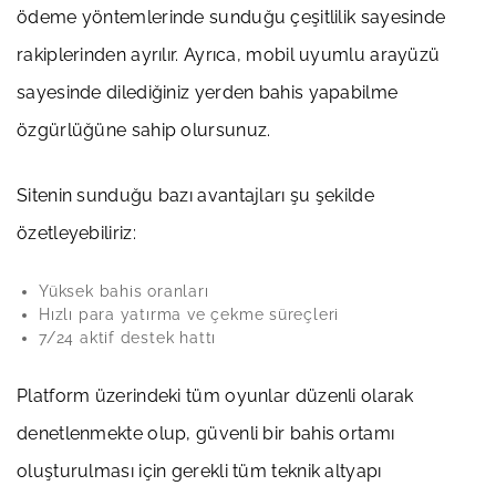
ödeme yöntemlerinde sunduğu çeşitlilik sayesinde
rakiplerinden ayrılır. Ayrıca, mobil uyumlu arayüzü
sayesinde dilediğiniz yerden bahis yapabilme
özgürlüğüne sahip olursunuz.
Sitenin sunduğu bazı avantajları şu şekilde
özetleyebiliriz:
Yüksek bahis oranları
Hızlı para yatırma ve çekme süreçleri
7/24 aktif destek hattı
Platform üzerindeki tüm oyunlar düzenli olarak
denetlenmekte olup, güvenli bir bahis ortamı
oluşturulması için gerekli tüm teknik altyapı