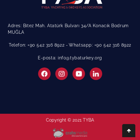
Adres: Bitez Mah. Atatürk Bulvarı 34/A Konacık Bodrum
MUĞLA
Telefon: +90 542 316 8922
Whatsapp: +90 542 316 8922
E-posta: info@tybaturkey.org
Copyright © 2021 TYBA