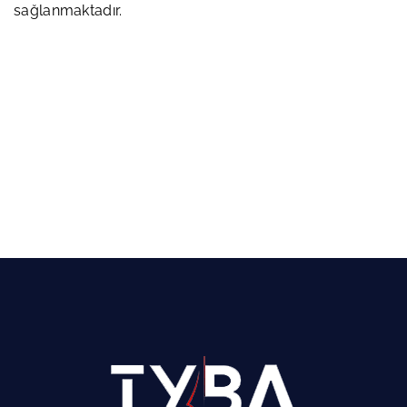
sağlanmaktadır.