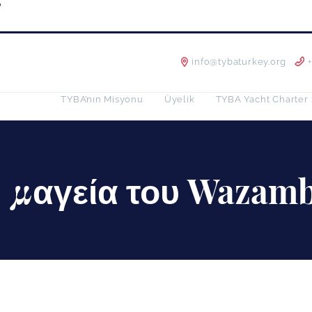
'
n kullanıcı memnuniyeti için tasarlanmış mükemmel özellikl
ecini küresel oyuncular için tamamen sorunsuz hale getirir. P
 deneyimi garanti eder. Dijital casinoların en büyük avantajı
info@tybaturkey.org
üyük ödül düşüşleri ve ücretsiz döndürme paketleri, bakiyenizi
TYBA’nın Misyonu
Üyelik
TYBA Yacht Charter
 μαγεία του Wazam