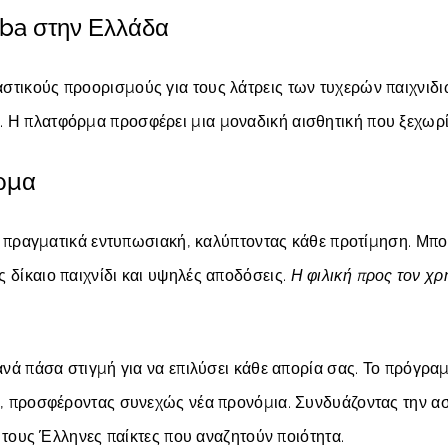
ba στην Ελλάδα
τικούς προορισμούς για τους λάτρεις των τυχερών παιχνιδιώ
άς. Η πλατφόρμα προσφέρει μια μοναδική αισθητική που ξεχωρί
όρμα
αι πραγματικά εντυπωσιακή, καλύπτοντας κάθε προτίμηση. Μπο
 δίκαιο παιχνίδι και υψηλές αποδόσεις.
Η φιλική προς τον χρ
ανά πάσα στιγμή για να επιλύσει κάθε απορία σας. Το πρόγρα
ς, προσφέροντας συνεχώς νέα προνόμια. Συνδυάζοντας την ασ
α τους Έλληνες παίκτες που αναζητούν ποιότητα.