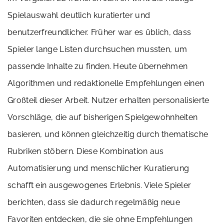
Spielauswahl deutlich kuratierter und
benutzerfreundlicher. Früher war es üblich, dass
Spieler lange Listen durchsuchen mussten, um
passende Inhalte zu finden. Heute übernehmen
Algorithmen und redaktionelle Empfehlungen einen
Großteil dieser Arbeit. Nutzer erhalten personalisierte
Vorschläge, die auf bisherigen Spielgewohnheiten
basieren, und können gleichzeitig durch thematische
Rubriken stöbern. Diese Kombination aus
Automatisierung und menschlicher Kuratierung
schafft ein ausgewogenes Erlebnis. Viele Spieler
berichten, dass sie dadurch regelmäßig neue
Favoriten entdecken, die sie ohne Empfehlungen