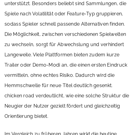
unterstützt. Besonders beliebt sind Sammlungen, die
Spiele nach Volatilität oder Feature-Typ gruppieren,
sodass Spieler schnell passende Alternativen finden.
Die Möglichkeit, zwischen verschiedenen Spielwelten
zu wechseln, sorgt für Abwechslung und verhindert
Langeweile. Viele Plattformen bieten zudem kurze
Trailer oder Demo-Modi an, die einen ersten Eindruck
vermitteln, ohne echtes Risiko. Dadurch wird die
Hemmschwelle für neue Titel deutlich gesenkt.
chicken road verdeutlicht, wie eine solche Struktur die
Neugier der Nutzer gezielt fördert und gleichzeitig
Orientierung bietet.
Im Vergleich zu früheren Jahren wirkt die heutige