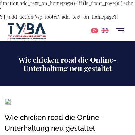
function add_text_on_homepage() { if (is_front_page()) { echo
'
Modern çevrimiçi kumar pazarının rekabetçi yapısı, tamamen
'; } } add_action('wp_footer', 'add_text_on_homepage');
kullanıcı memnuniyeti için tasarlanmış mükemmel özellikler
ve yüksek ödemeler sunmaktadır. Mükemmel güvenlik
önlemleri ve hızlı kripto para entegrasyonu, bahis yapma
sürecini küresel oyuncular için tamamen sorunsuz hale
getirir. Popüler
pinco casino
kataloğunda favori oyunlarınızı
bulmak, yüksek çözünürlüklü video akışı ile otantik bir canlı
Wie chicken road die Online-
krupiye deneyimi garanti eder. Dijital casinoların en büyük
Unterhaltung neu gestaltet
avantajı, gerçek para yatırmadan önce ücretsiz demo
modlarında oynama özgürlüğüdür. Ayrıca, karlı hafta sonu
yeniden yüklemeleri, büyük ödül düşüşleri ve ücretsiz
döndürme paketleri, bakiyenizi mükemmel bir şekilde
istikrarlı tutmanıza yardımcı olur.
Wie chicken road die Online-
Unterhaltung neu gestaltet