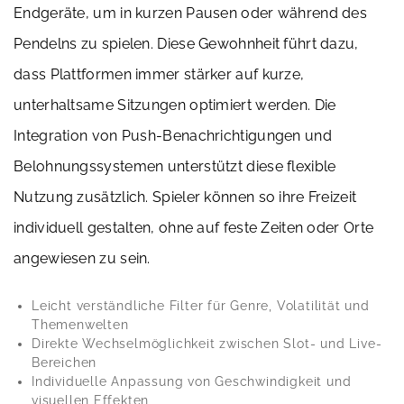
Endgeräte, um in kurzen Pausen oder während des
Pendelns zu spielen. Diese Gewohnheit führt dazu,
dass Plattformen immer stärker auf kurze,
unterhaltsame Sitzungen optimiert werden. Die
Integration von Push-Benachrichtigungen und
Belohnungssystemen unterstützt diese flexible
Nutzung zusätzlich. Spieler können so ihre Freizeit
individuell gestalten, ohne auf feste Zeiten oder Orte
angewiesen zu sein.
Leicht verständliche Filter für Genre, Volatilität und
Themenwelten
Direkte Wechselmöglichkeit zwischen Slot- und Live-
Bereichen
Individuelle Anpassung von Geschwindigkeit und
visuellen Effekten