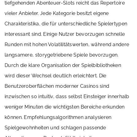
tiefgehenden Abenteuer-Slots reicht das Repertoire
vieler Anbieter. Jede Kategorie besitzt eigene
Charakteristika, die für unterschiedliche Spielertypen
interessant sind. Einige Nutzer bevorzugen schnelle
Runden mit hohen Volatilitätswerten, während andere
langsamere, storygetriebene Spiele bevorzugen.
Durch die klare Organisation der Spielbibliotheken
wird dieser Wechsel deutlich erleichtert. Die
Benutzeroberflächen moderner Casinos sind
inzwischen so intuitiv, dass selbst Einsteiger innerhalb
weniger Minuten die wichtigsten Bereiche erkunden
können. Empfehlungsalgorithmen analysieren
Spielgewohnheiten und schlagen passende