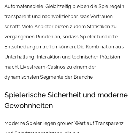
Automatenspiele. Gleichzeitig bleiben die Spielregeln
transparent und nachvollziehbar, was Vertrauen
schafft. Viele Anbieter bieten zudem Statistiken zu
vergangenen Runden an, sodass Spieler fundierte
Entscheidungen treffen können. Die Kombination aus
Unterhaltung, Interaktion und technischer Präzision
macht Livestream-Casinos zu einem der
dynamischsten Segmente der Branche.
Spielerische Sicherheit und moderne
Gewohnheiten
Moderne Spieler legen großen Wert auf Transparenz