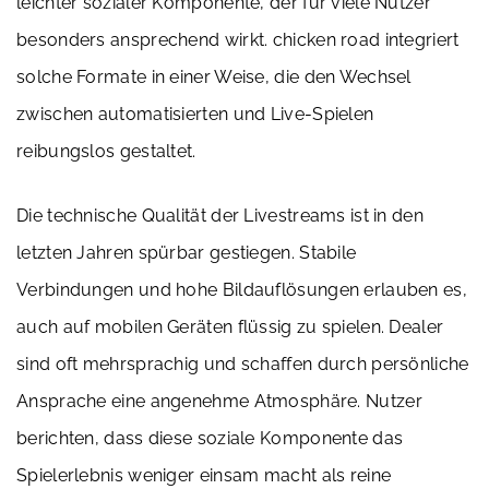
leichter sozialer Komponente, der für viele Nutzer
besonders ansprechend wirkt. chicken road integriert
solche Formate in einer Weise, die den Wechsel
zwischen automatisierten und Live-Spielen
reibungslos gestaltet.
Die technische Qualität der Livestreams ist in den
letzten Jahren spürbar gestiegen. Stabile
Verbindungen und hohe Bildauflösungen erlauben es,
auch auf mobilen Geräten flüssig zu spielen. Dealer
sind oft mehrsprachig und schaffen durch persönliche
Ansprache eine angenehme Atmosphäre. Nutzer
berichten, dass diese soziale Komponente das
Spielerlebnis weniger einsam macht als reine