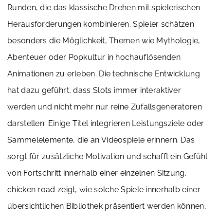
Runden, die das klassische Drehen mit spielerischen
Herausforderungen kombinieren. Spieler schätzen
besonders die Möglichkeit, Themen wie Mythologie,
Abenteuer oder Popkultur in hochauflösenden
Animationen zu erleben. Die technische Entwicklung
hat dazu geführt, dass Slots immer interaktiver
werden und nicht mehr nur reine Zufallsgeneratoren
darstellen. Einige Titel integrieren Leistungsziele oder
Sammelelemente, die an Videospiele erinnern. Das
sorgt für zusätzliche Motivation und schafft ein Gefühl
von Fortschritt innerhalb einer einzelnen Sitzung.
chicken road zeigt, wie solche Spiele innerhalb einer
übersichtlichen Bibliothek präsentiert werden können,