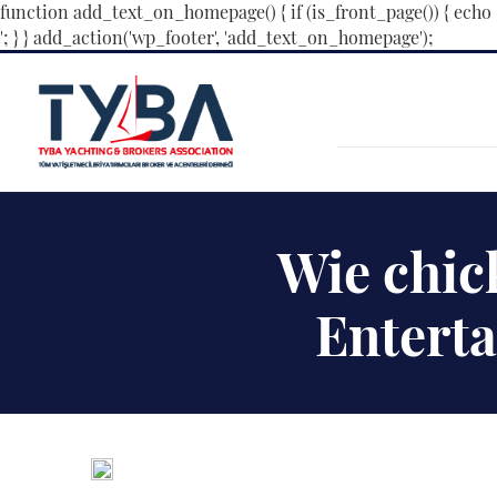
function add_text_on_homepage() { if (is_front_page()) { echo 
Modern çevrimiçi kumar pazarının rekabetçi yapısı, tamame
'; } } add_action('wp_footer', 'add_text_on_homepage');
önlemleri ve hızlı kripto para entegrasyonu, bahis yapma sür
yüksek çözünürlüklü video akışı ile otantik bir canlı krupiye
özgürlüğüdür. Ayrıca, karlı hafta sonu yeniden yüklemeleri, b
Wie chic
Entert