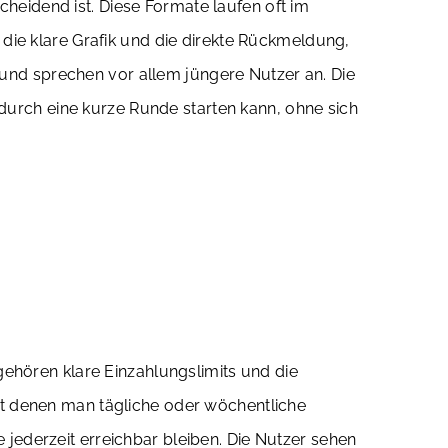
cheidend ist. Diese Formate laufen oft im
ie klare Grafik und die direkte Rückmeldung,
 und sprechen vor allem jüngere Nutzer an. Die
durch eine kurze Runde starten kann, ohne sich
ehören klare Einzahlungslimits und die
 mit denen man tägliche oder wöchentliche
e jederzeit erreichbar bleiben. Die Nutzer sehen