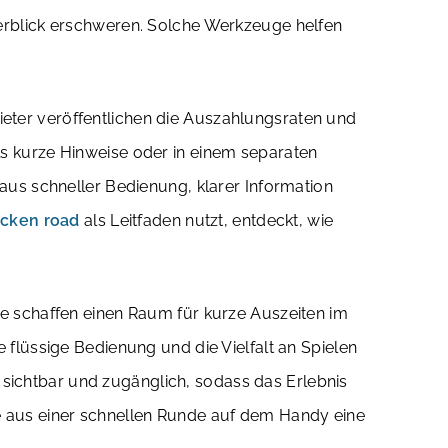
berblick erschweren. Solche Werkzeuge helfen
ieter veröffentlichen die Auszahlungsraten und
ls kurze Hinweise oder in einem separaten
 aus schneller Bedienung, klarer Information
icken road
als Leitfaden nutzt, entdeckt, wie
ie schaffen einen Raum für kurze Auszeiten im
 flüssige Bedienung und die Vielfalt an Spielen
sichtbar und zugänglich, sodass das Erlebnis
ie aus einer schnellen Runde auf dem Handy eine