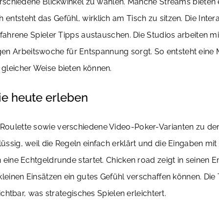
 verschiedene Blickwinkel zu wählen. Manche Streams biete
ntsteht das Gefühl, wirklich am Tisch zu sitzen. Die Interak
rfahrene Spieler Tipps austauschen. Die Studios arbeiten m
n Arbeitswoche für Entspannung sorgt. So entsteht eine 
 gleicher Weise bieten können.
ie heute erleben
 Roulette sowie verschiedene Video-Poker-Varianten zu den
ssig, weil die Regeln einfach erklärt und die Eingaben mit
n eine Echtgeldrunde startet. Chicken road zeigt in seinen 
kleinen Einsätzen ein gutes Gefühl verschaffen können. Die 
ichtbar, was strategisches Spielen erleichtert.