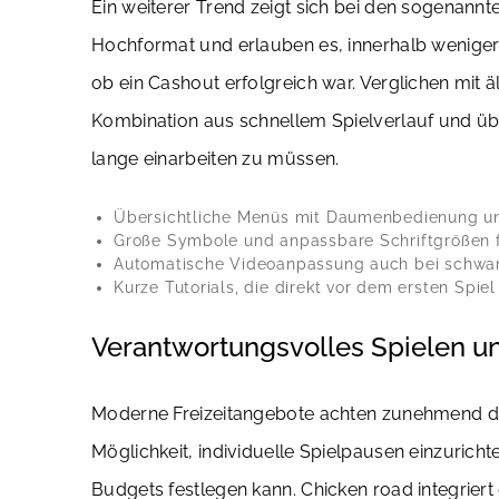
Ein weiterer Trend zeigt sich bei den sogenannt
Hochformat und erlauben es, innerhalb weniger
ob ein Cashout erfolgreich war. Verglichen mit
Kombination aus schnellem Spielverlauf und übe
lange einarbeiten zu müssen.
Übersichtliche Menüs mit Daumenbedienung un
Große Symbole und anpassbare Schriftgrößen f
Automatische Videoanpassung auch bei schwa
Kurze Tutorials, die direkt vor dem ersten Spie
Verantwortungsvolles Spielen und
Moderne Freizeitangebote achten zunehmend dara
Möglichkeit, individuelle Spielpausen einzuricht
Budgets festlegen kann. Chicken road integriert 