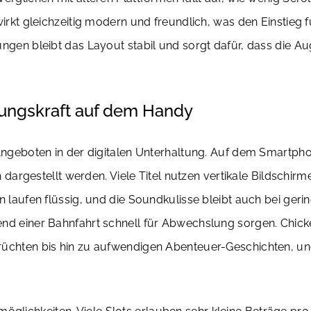
irkt gleichzeitig modern und freundlich, was den Einstieg 
ungen bleibt das Layout stabil und sorgt dafür, dass die 
hungskraft auf dem Handy
Angeboten in der digitalen Unterhaltung. Auf dem Smartpho
ch dargestellt werden. Viele Titel nutzen vertikale Bildsch
 laufen flüssig, und die Soundkulisse bleibt auch bei ger
nd einer Bahnfahrt schnell für Abwechslung sorgen. Chicke
rüchten bis hin zu aufwendigen Abenteuer-Geschichten, 