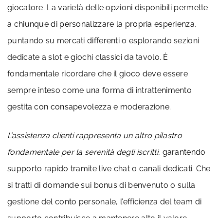
giocatore. La varietà delle opzioni disponibili permette
a chiunque di personalizzare la propria esperienza,
puntando su mercati differenti o esplorando sezioni
dedicate a slot e giochi classici da tavolo. È
fondamentale ricordare che il gioco deve essere
sempre inteso come una forma di intrattenimento
gestita con consapevolezza e moderazione.
L’assistenza clienti rappresenta un altro pilastro
fondamentale per la serenità degli iscritti
, garantendo
supporto rapido tramite live chat o canali dedicati. Che
si tratti di domande sui bonus di benvenuto o sulla
gestione del conto personale, l’efficienza del team di