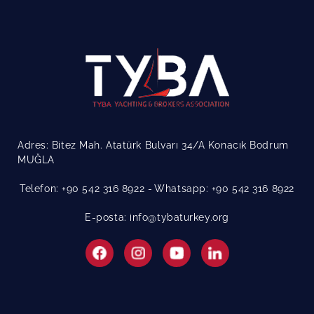
Adres: Bitez Mah. Atatürk Bulvarı 34/A Konacık Bodrum
MUĞLA
Telefon: +90 542 316 8922
Whatsapp: +90 542 316 8922
E-posta: info@tybaturkey.org