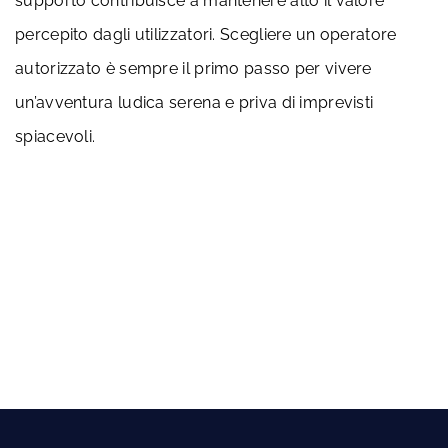
supporto contribuisce a mantenere alto il valore
percepito dagli utilizzatori. Scegliere un operatore
autorizzato è sempre il primo passo per vivere
un’avventura ludica serena e priva di imprevisti
spiacevoli.