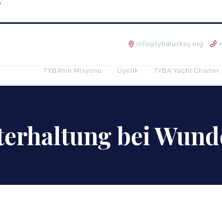
'
n kullanıcı memnuniyeti için tasarlanmış mükemmel özellikl
ecini küresel oyuncular için tamamen sorunsuz hale getirir. P
 deneyimi garanti eder. Dijital casinoların en büyük avantajı
info@tybaturkey.org
üyük ödül düşüşleri ve ücretsiz döndürme paketleri, bakiyenizi
TYBA’nın Misyonu
Üyelik
TYBA Yacht Charter
nterhaltung bei Wund