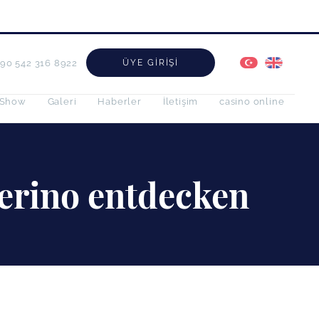
er ve yüksek ödemeler sunmaktadır. Mükemmel güvenlik
opüler
pinco casino
kataloğunda favori oyunlarınızı bulmak,
, gerçek para yatırmadan önce ücretsiz demo modlarında oynama
+90 542 316 8922
ÜYE GIRIŞI
 mükemmel bir şekilde istikrarlı tutmanıza yardımcı olur.
 Show
Galeri
Haberler
İletişim
casino online
erino entdecken