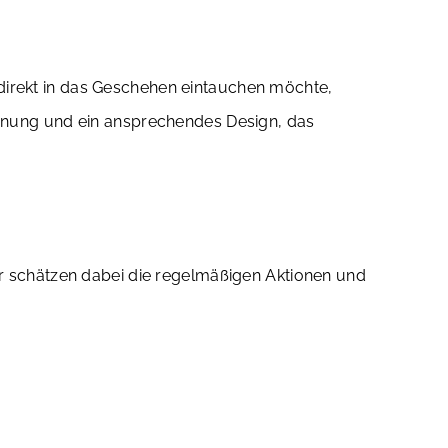
direkt in das Geschehen eintauchen möchte,
dienung und ein ansprechendes Design, das
er schätzen dabei die regelmäßigen Aktionen und