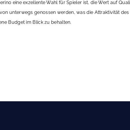
o eine exzellente Wahl für Spieler ist, die Wert auf Quali
 unterwegs genossen werden, was die Attraktivität des Anb
ne Budget im Blick zu behalten.